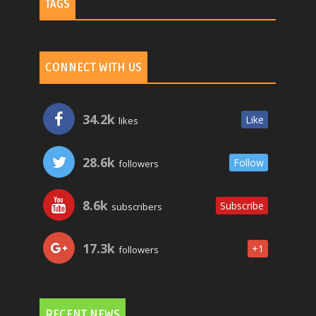
TAGS
CONNECT WITH US
34.2k
Like
likes
28.6k
Follow
followers
8.6k
Subscribe
subscribers
17.3k
+1
followers
RECENT NEWS