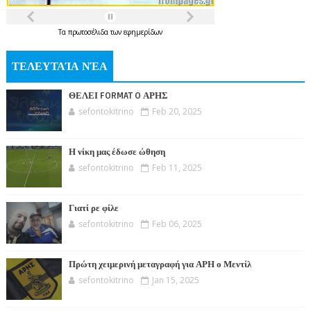
Τα
πρωτοσέλιδα
των
εφημερίδων
ΤΕΛΕΥΤΑΊΑ ΝΈΑ
ΘΕΛΕΙ FORMAT O ΑΡΗΣ
sefontokitrino
Feb 20, 2025
Η νίκη μας έδωσε ώθηση
sefontokitrino
Feb 11, 2025
Γιατί ρε φίλε
sefontokitrino
Feb 06, 2025
Πρώτη χειμερινή μεταγραφή για ΑΡΗ ο Μεντίλ
sefontokitrino
Jan 15, 2025