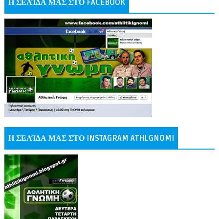
Η ΣΕΛΊΔΑ ΜΑΣ ΣΤΟ FACEBOOK
Η ΣΕΛΊΔΑ ΜΑΣ ΣΤΟ INSTAGRAM ATHLGNOMI