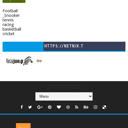
Football
_Snooker
tennis
racing
basketball
cricket
HTTPS://NETNIX.T
V/COUNTRIES/GR/
CHANNELS/GNOMI-
TV
ΣΥΝΤΑΚΤΕΣ