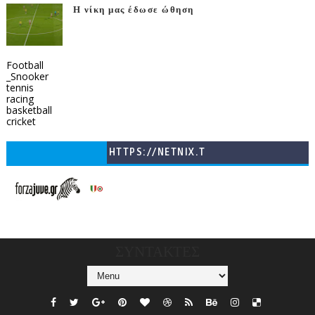
Η νίκη μας έδωσε ώθηση
Football
_Snooker
tennis
racing
basketball
cricket
HTTPS://NETNIX.T
V/COUNTRIES/GR/
CHANNELS/GNOMI-
TV
ΣΥΝΤΑΚΤΕΣ