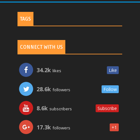
TAGS
CONNECT WITH US
34.2k
Like
likes
28.6k
Follow
followers
8.6k
Subscribe
subscribers
17.3k
+1
followers