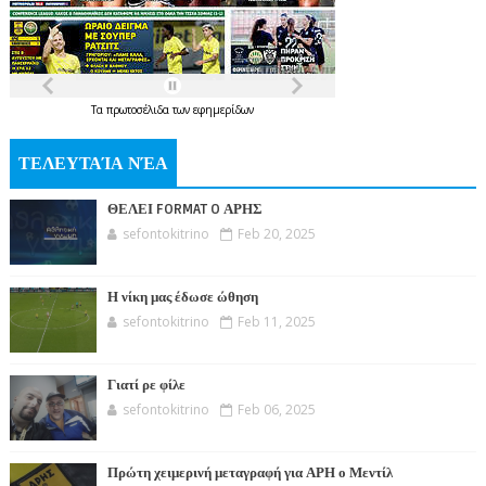
Τα
πρωτοσέλιδα
των
εφημερίδων
ΤΕΛΕΥΤΑΊΑ ΝΈΑ
ΘΕΛΕΙ FORMAT O ΑΡΗΣ
sefontokitrino
Feb 20, 2025
Η νίκη μας έδωσε ώθηση
sefontokitrino
Feb 11, 2025
Γιατί ρε φίλε
sefontokitrino
Feb 06, 2025
Πρώτη χειμερινή μεταγραφή για ΑΡΗ ο Μεντίλ