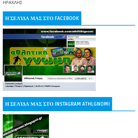
ΗΡΑΚΛΗΣ
Η ΣΕΛΊΔΑ ΜΑΣ ΣΤΟ FACEBOOK
Η ΣΕΛΊΔΑ ΜΑΣ ΣΤΟ INSTAGRAM ATHLGNOMI