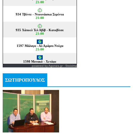
powered by
Agones.gr
-
Stoixima
ΣΩΤΗΡΟΠΟΥΛΟΣ