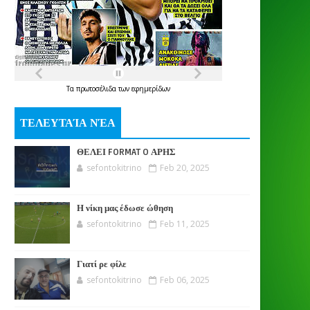
Τα
πρωτοσέλιδα
των
εφημερίδων
ΤΕΛΕΥΤΑΊΑ ΝΈΑ
ΘΕΛΕΙ FORMAT O ΑΡΗΣ
sefontokitrino
Feb 20, 2025
Η νίκη μας έδωσε ώθηση
sefontokitrino
Feb 11, 2025
Γιατί ρε φίλε
sefontokitrino
Feb 06, 2025