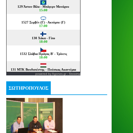
powered by
Agones.gr
-
Stoixima
ΣΩΤΗΡΟΠΟΥΛΟΣ