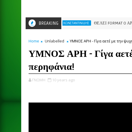
BREAKING
ΘΕΛΕΙ FORMAT O ΑΡΗΣ
ΣΑΒΒΑΣ ΚΩΝΣΤΑΝΤΙΝΙΔΗΣ
Home
Unlabelled
ΥΜΝΟΣ ΑΡΗ - Γίγα αετέ με την ψυ
ΥΜΝΟΣ ΑΡΗ - Γίγα αετέ 
περηφάνια!
ΓΝΩΜΗ
10 years ago