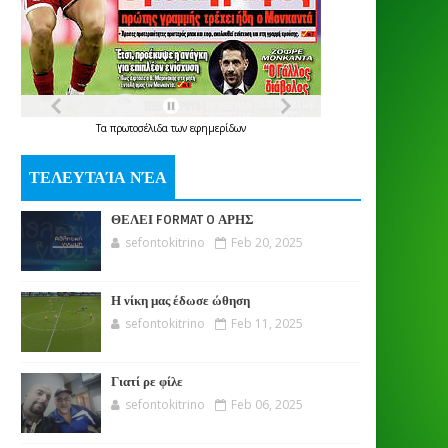
Τα
πρωτοσέλιδα
των
εφημερίδων
ΤΕΛΕΥΤΑΊΑ ΝΈΑ
ΘΕΛΕΙ FORMAT O ΑΡΗΣ
sefontokitrino
Feb 20, 2025
Η νίκη μας έδωσε ώθηση
sefontokitrino
Feb 11, 2025
Γιατί ρε φίλε
sefontokitrino
Feb 06, 2025