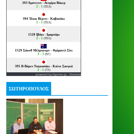
powered by
Agones.gr
-
Stoixima
ΣΩΤΗΡΟΠΟΥΛΟΣ