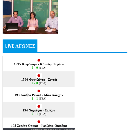
LIVE ΑΓΩΝΕΣ
powered by
Agones.gr
-
Stoixima