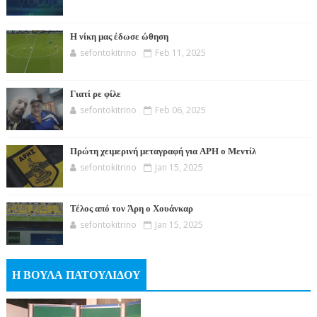
Η νίκη μας έδωσε ώθηση
sefontokitrino
Feb 11, 2025
Γιατί ρε φίλε
sefontokitrino
Feb 06, 2025
Πρώτη χειμερινή μεταγραφή για ΑΡΗ ο Μεντίλ
sefontokitrino
Jan 15, 2025
Τέλος από τον Άρη ο Χουάνκαρ
sefontokitrino
Jan 15, 2025
Η ΒΟΥΛΑ ΠΑΤΟΥΛΙΔΟΥ