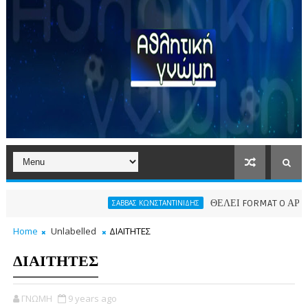
ΘΕΛΕΙ FORMAT O ΑΡΗΣ
ΣΑΒΒΑΣ ΚΩΝΣΤΑΝΤΙΝΙΔΗΣ
Home
Unlabelled
ΔΙΑΙΤΗΤΕΣ
ΔΙΑΙΤΗΤΕΣ
ΓΝΩΜΗ
9 years ago