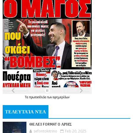
Τα
πρωτοσέλιδα
των
εφημερίδων
ΤΕΛΕΥΤΑΊΑ ΝΈΑ
ΘΕΛΕΙ FORMAT O ΑΡΗΣ
sefontokitrino
Feb 20, 2025