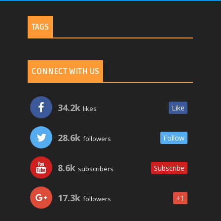
TAGS
CONNECT WITH US
34.2k
Like
likes
28.6k
Follow
followers
8.6k
Subscribe
subscribers
17.3k
+1
followers