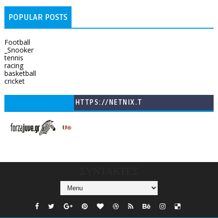
POPULAR POSTS
Football
_Snooker
tennis
racing
basketball
cricket
HTTPS://NETNIX.T
V/COUNTRIES/GR/
CHANNELS/GNOMI-
TV
ΣΥΝΤΑΚΤΕΣ