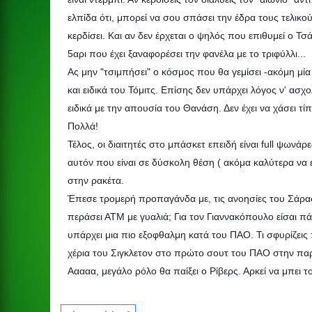
ελπίδα ότι, μπορεί να σου σπάσει την έδρα τους τελικ
κερδίσει. Και αν δεν έρχεται ο ψηλός που επιθυμεί ο Τσ
5αρι που έχει ξαναφορέσει την φανέλα με το τριφύλλι...
Ας μην "τσιμπήσει" ο κόσμος που θα γεμίσει -ακόμη μ
και ειδικά του Τόμιτς. Επίσης δεν υπάρχει λόγος ν' ασ
ειδικά με την απουσία του Θανάση. Δεν έχει να χάσει τ
Πολλά!
Τέλος, οι διαιτητές στο μπάσκετ επειδή είναι full ψωνά
αυτόν που είναι σε δύσκολη θέση ( ακόμα καλύτερα να είν
στην ρακέτα.
Έπεσε τρομερή προπαγάνδα με, τις ανοησίες του Σάρας ο
περάσει ΑΤΜ με γυαλιά; Για τον Γιαννακόπουλο είσαι π
υπάρχει μια πιο εξοφθαλμη κατά του ΠΑΟ. Τι σφυρίζεις
χέρια του Σιγκλετον στο πρώτο σουτ του ΠΑΟ στην παρά
Ααααα, μεγάλο ρόλο θα παίξει ο Ρίβερς. Αρκεί να μπει τ