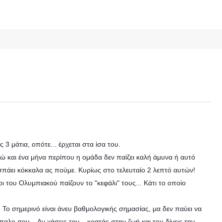
 3 μάτια, οπότε... έρχεται στα ίσα του.
ώ και ένα μήνα περίπου η ομάδα δεν παίζει καλή άμυνα ή αυτό
 σπάει κόκκαλα ας πούμε. Κυρίως στο τελευταίο 2 λεπτό αυτών!
ι του Ολυμπιακού παίζουν το "κεφάλι" τους... Κάτι το οποίο
 Το σημερινό είναι άνευ βαθμολογικής σημασίας, μα δεν παύει να
ίπαλο σου... Αν χάσεις τον... κρατάς στην ζωή και του δίνεις την