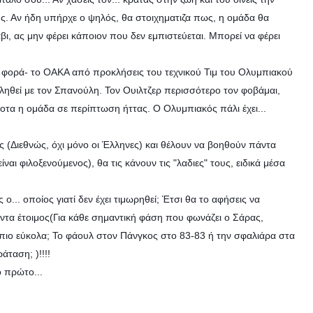
ούς. Αν ήδη υπήρχε ο ψηλός, θα στοιχηματιζα πως, η ομάδα θα
άβι, ας μην φέρει κάποιον που δεν εμπιστεύεται. Μπορεί να φέρει
ία φορά- το ΟΑΚΑ από προκλήσεις του τεχνικού Τιμ του Ολυμπιακού
χοληθεί με τον Σπανούλη. Τον Ουιλτζερ περισσότερο τον φοβάμαι,
ίποτα η ομάδα σε περίπτωση ήττας. Ο Ολυμπιακός πάλι έχει...
ρες (Διεθνώς, όχι μόνο οι Έλληνες) και θέλουν να βοηθούν πάντα
αι φιλοξενούμενος), θα τις κάνουν τις "λαδιες" τους, ειδικά μέσα
... οποίος γιατί δεν έχει τιμωρηθεί; Έτσι θα το αφήσεις να
άντα έτοιμος(Για κάθε σημαντική φάση που φωνάζει ο Σάρας,
 πιο εύκολα; Το φάουλ στον Πάνγκος στο 83-83 ή την σφαλιάρα στα
ταση; )!!!!
ο πρώτο...