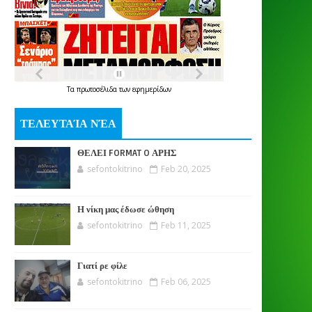
Τα
πρωτοσέλιδα
των
εφημερίδων
ΤΕΛΕΥΤΑΊΑ ΝΈΑ
ΘΕΛΕΙ FORMAT O ΑΡΗΣ
sefontokitrino
Feb 20, 2025
Η νίκη μας έδωσε ώθηση
sefontokitrino
Feb 11, 2025
Γιατί ρε φίλε
sefontokitrino
Feb 06, 2025