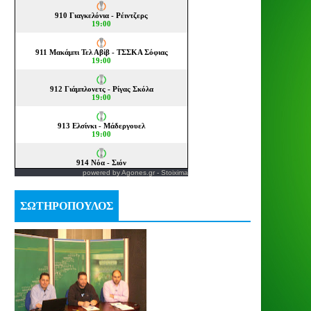
powered by
Agones.gr
-
Stoixima
ΣΩΤΗΡΟΠΟΥΛΟΣ