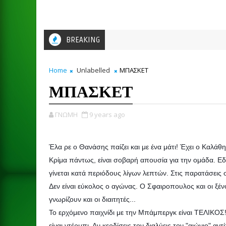
BREAKING
Home
Unlabelled
ΜΠΑΣΚΕΤ
ΜΠΑΣΚΕΤ
ΓΝΩΜΗ
9 years ago
Έλα ρε ο Θανάσης παίζει και με ένα μάτι! Έχει ο Καλάθης
Κρίμα πάντως, είναι σοβαρή απουσία για την ομάδα. Εδ
γίνεται κατά περιόδους λίγων λεπτών. Στις παρατάσεις
Δεν είναι εύκολος ο αγώνας. Ο Σφαιροπουλος και οι ξένο
γνωρίζουν και οι διαιτητές...
Το ερχόμενο πα
ιχνίδι με την Μπάμπεργκ είναι ΤΕΛΙΚΟΣ!
είναι ντέρμπι. Αν κερδίσεις τον διαλύεις τον "αιώνιο" αντ