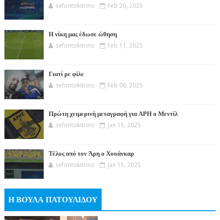
sefontokitrino
Feb 20, 2025
Η νίκη μας έδωσε ώθηση
sefontokitrino
Feb 11, 2025
Γιατί ρε φίλε
sefontokitrino
Feb 06, 2025
Πρώτη χειμερινή μεταγραφή για ΑΡΗ ο Μεντίλ
sefontokitrino
Jan 15, 2025
Τέλος από τον Άρη ο Χουάνκαρ
sefontokitrino
Jan 15, 2025
Η ΒΟΥΛΑ ΠΑΤΟΥΛΙΔΟΥ