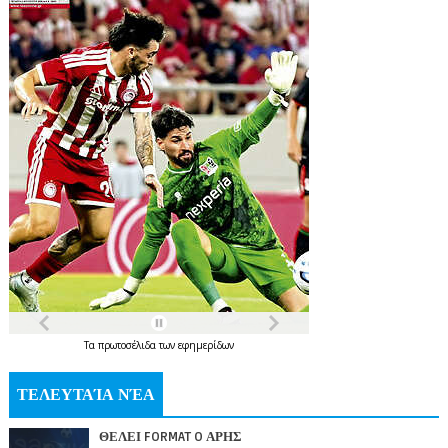
Τα
πρωτοσέλιδα
των
εφημερίδων
ΤΕΛΕΥΤΑΊΑ ΝΈΑ
ΘΕΛΕΙ FORMAT O ΑΡΗΣ