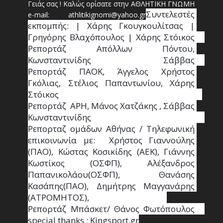
Γειάς σας ! Καλώς ορίσατε στην ΑΘΛΗΤΙΚΗ ΓΝΩΜΗ
Συντ
ελεστές 
e-mail: athl
it
ikignomi@yahoo.gr
εκπομπής: | Χάρης Γκουγκουλίτσας | 
Γρηγόρης Βλαχόπουλος | Χάρης Στόικος                                                                                                                                     
Ρεπορτάζ Απόλλων Πόντου, 
Κωνσταντινίδης   Σάββας                                                                    
Ρεπορτάζ ΠΑΟΚ, Άγγελος Χρήστος 
Γκόλιας, Στέλιος Παπαντωνίου, Χάρης 
Στόικος                                                                        
Ρεπορτάζ  ΑΡΗ, Μάνος Χατζάκης , Σάββας 
Κωνσταντινίδης                                                                                                  
Ρεπορταζ ομάδων Αθήνας / Τηλεφωνική 
επικοινωνία με:  Χρήστος Γιαννούλης 
(ΠΑΟ), Κώστας Κοσικίδης (ΑΕΚ), Γιάννης 
Κωστίκος (ΟΣΦΠ), Αλέξανδρος 
Παπανικολάου(ΟΣΦΠ), Θανάσης 
Κασάπης(ΠΑΟ), Δημήτρης Μαγγανάρης 
(ΑΤΡΟΜΗΤΟΣ),                                       
Ρεπορτάζ Μπάσκετ/ Θάνος Φωτόπουλος                                                                                                
special thanks : Κingsport.gr