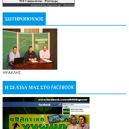
powered by
Agones.gr
-
Stoixima
ΣΩΤΗΡΟΠΟΥΛΟΣ
ΗΡΑΚΛΗΣ
Η ΣΕΛΊΔΑ ΜΑΣ ΣΤΟ FACEBOOK