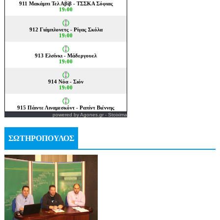
powered by
Agones.gr
-
Stoixima
ΣΩΤΗΡΟΠΟΥΛΟΣ