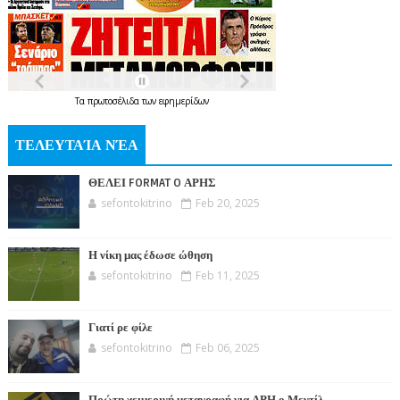
Τα
πρωτοσέλιδα
των
εφημερίδων
ΤΕΛΕΥΤΑΊΑ ΝΈΑ
ΘΕΛΕΙ FORMAT O ΑΡΗΣ
sefontokitrino
Feb 20, 2025
Η νίκη μας έδωσε ώθηση
sefontokitrino
Feb 11, 2025
Γιατί ρε φίλε
sefontokitrino
Feb 06, 2025