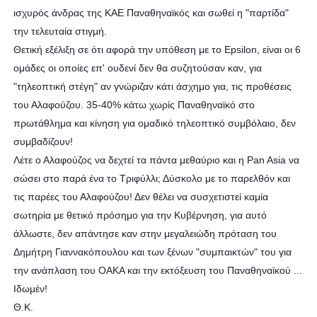
ισχυρός άνδρας της ΚΑΕ Παναθηναϊκός και σωθεί η "παρτίδα"
την τελευταία στιγμή.
Θετική εξέλιξη σε ότι αφορά την υπόθεση με το Epsilon, είναι οι 6
ομάδες οι οποίες επ' ουδενί δεν θα συζητούσαν καν, για
"τηλεοπτική στέγη" αν γνώριζαν κάτι άσχημο για, τις προθέσεις
του Αλαφούζου. 35-40% κάτω χωρίς Παναθηναϊκό στο
πρωτάθλημα και κίνηση για ομαδικό τηλεοπτικό συμβόλαιο, δεν
συμβαδίζουν!
Λέτε ο Αλαφούζος να δεχτεί τα πάντα μεθαύριο και η Pan Asia να
σώσει στο παρά ένα το Τριφύλλι; Δύσκολο με το παρελθόν και
τις παρέες του Αλαφούζου! Δεν θέλει να συσχετιστεί καμία
σωτηρία με θετικό πρόσημο για την Κυβέρνηση, για αυτό
άλλωστε, δεν απάντησε καν στην μεγαλειώδη πρόταση του
Δημήτρη Γιαννακόπουλου και των ξένων "συμπαικτών" του για
την ανάπλαση του ΟΑΚΑ και την εκτόξευση του Παναθηναϊκού ...
Ιδωμέν!
Θ.Κ.