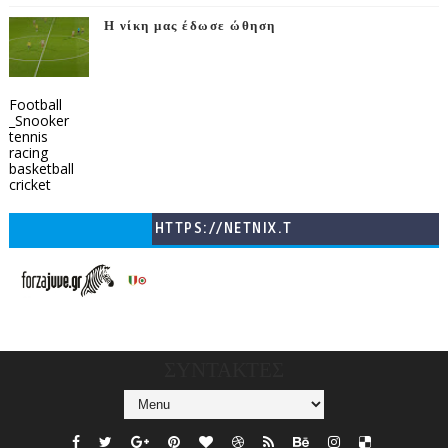
Η νίκη μας έδωσε ώθηση
Football
_Snooker
tennis
racing
basketball
cricket
HTTPS://NETNIX.T
V/COUNTRIES/GR/
CHANNELS/GNOMI-
TV
ΣΥΝΤΑΚΤΕΣ