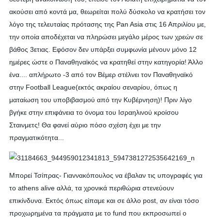
ακούσει από κοντά μα, θεωρείται πολύ δύσκολο να κρατήσει τον
λόγο της τελευταίας πρότασης της Pan Asia στις 16 Απριλίου με,
την οποία αποδέχεται να πληρώσει μεγάλο μέρος των χρεών σε
βάθος 3ετιας. Εφόσον δεν υπάρξει συμφωνία μένουν μόνο 12
ημέρες ώστε ο Παναθηναϊκός να κρατηθεί στην κατηγορία! Άλλο
ένα.... απλήρωτο -3 από τον Βέμερ στέλνει τον Παναθηναϊκό
στην Football League(εκτός ακραίου σεναρίου, όπως η
ματαίωση του υποβιβασμού από την Κυβέρνηση)! Πριν λίγο
βγήκε στην επιφάνεια το όνομα του Ισραηλινού κροίσου
Σταινμετς! Θα φανεί αύριο πόσο σχέση έχει με την
πραγματικότητα...
Μπορεί Τσίπρας- Γιαννακόπουλος να έβαλαν τις υπογραφές για
το athens alive αλλά, τα χρονικά περιθώρια στενεύουν
επικίνδυνα. Εκτός όπως είπαμε και σε άλλο post, αν είναι τόσο
προχωρημένα τα πράγματα με το fund που εκπροσωπεί ο