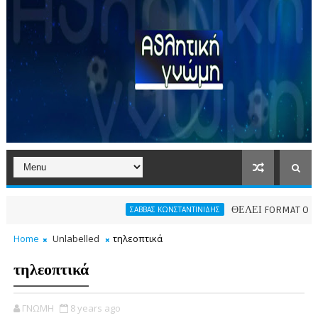
ΘΕΛΕΙ FORMAT O ΑΡΗΣ
ΣΑΒΒΑΣ ΚΩΝΣΤΑΝΤΙΝΙΔΗΣ
Home
Unlabelled
τηλεοπτικά
τηλεοπτικά
ΓΝΩΜΗ
8 years ago