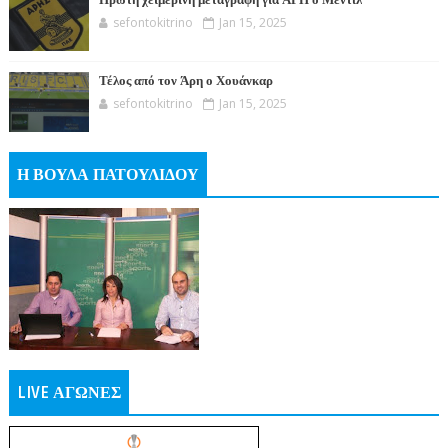
Πρώτη χειμερινή μεταγραφή για ΑΡΗ ο Μεντίλ
sefontokitrino
Jan 15, 2025
Τέλος από τον Άρη ο Χουάνκαρ
sefontokitrino
Jan 15, 2025
Η ΒΟΥΛΑ ΠΑΤΟΥΛΙΔΟΥ
LIVE ΑΓΩΝΕΣ