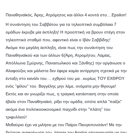
Παναθηναϊκός, Άρης, Ατρόμητος και άλλοι 4 κοντά στο....Epsilon!
Η συνάντηση του Σαββάτου για τα τηλεοπτικά συμβόλαια 7
ομάδων έκρυβε μία έκπληξη! Η προοπτική να βρουν στέγη στον
τηλεοπτικό σταθμό που, αφεντικό είναι ο Ιβάν Σαββίδης!
Ακόμα πιο μεγάλη έκπληξη, είναι πως την συνάντηση του
Παναθηναϊκού και των άλλων 6(Άρη, Ατρομήτου, Λαμίας,
Απόλλωνα Σμύρνης, Παναιτωλικού και Ξάνθης) την οργάνωσε ο
Αλαφούζος και μάλιστα δεν έφερε καμία αντίρρηση σχετικά με την
ένταξη στο κανάλι
του.... εχθρού του μα...κυρίως ΤΟΥ ΕΧΘΡΟΥ
ενός "φίλου" του. Βαγγέλης μην λέμε, ονόματα μην θίγουμε!
Εκτός και αν γνωρίζει πως, η τραγική κατάσταση στην οποία
έβαλε στον Παναθηναϊκό, ρίξει την ομάδα, οπότε απλά "παίζει"
ακόμα ένα πολιτικοοικονομικό παιχνίδι στην "πλάτη" του
τριφυλλιού!
Μεθαύριο έχει να μιλήσει με τον Παϊροι Πιενγκπονσάντ! Με την
δεύτερη ανακοίνωση του, έπεισε τον Ασιάτη επιχειρηματία να τον