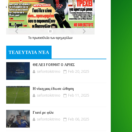
Τα
πρωτοσέλιδα
των
εφημερίδων
ΤΕΛΕΥΤΑΊΑ ΝΈΑ
ΘΕΛΕΙ FORMAT O ΑΡΗΣ
sefontokitrino
Feb 20, 2025
Η νίκη μας έδωσε ώθηση
sefontokitrino
Feb 11, 2025
Γιατί ρε φίλε
sefontokitrino
Feb 06, 2025