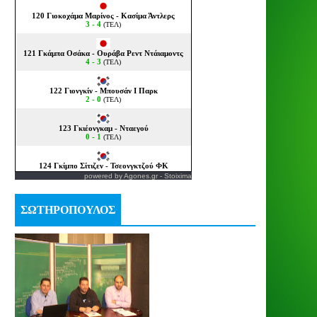
powered by
Agones.gr
-
Stoixima
ΣΩΤΗΡΟΠΟΥΛΟΣ