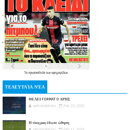
Τα
πρωτοσέλιδα
των
εφημερίδων
ΤΕΛΕΥΤΑΊΑ ΝΈΑ
ΘΕΛΕΙ FORMAT O ΑΡΗΣ
sefontokitrino
Feb 20, 2025
Η νίκη μας έδωσε ώθηση
sefontokitrino
Feb 11, 2025