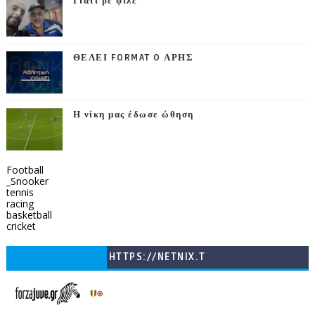
Γιατί ρε φίλε
ΘΕΛΕΙ FORMAT O ΑΡΗΣ
Η νίκη μας έδωσε ώθηση
Football
_Snooker
tennis
racing
basketball
cricket
HTTPS://NETNIX.T
V/COUNTRIES/GR/
CHANNELS/GNOMI-