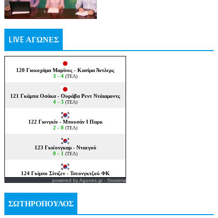
LIVE ΑΓΩΝΕΣ
powered by
Agones.gr
-
Stoixima
ΣΩΤΗΡΟΠΟΥΛΟΣ