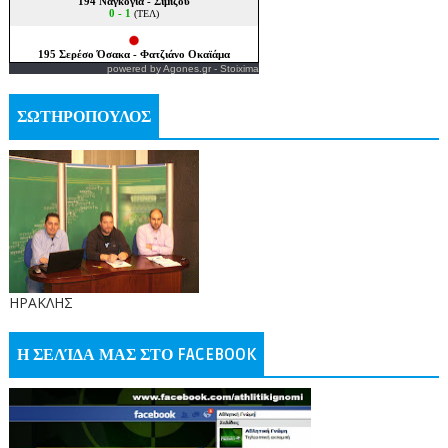
powered by
Agones.gr
-
Stoixima
ΣΩΤΗΡΟΠΟΥΛΟΣ
ΗΡΑΚΛΗΣ
Η ΣΕΛΊΔΑ ΜΑΣ ΣΤΟ FACEBOOK