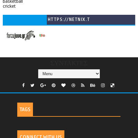
basketball
cricket
HTTPS://NETNIX.T
V/COUNTRIES/GR/
CHANNELS/GNOMI-
TV
ΣΥΝΤΑΚΤΕΣ
TAGS
CONNECT WITH US