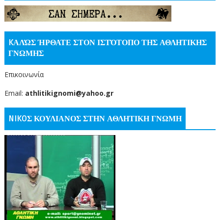
KΑΛΏΣ ΉΡΘΑΤΕ ΣΤΟΝ ΙΣΤΌΤΟΠΟ ΤΗΣ ΑΘΛΗΤΙΚΗΣ
ΓΝΩΜΗΣ
Επικοινωνία
Email:
athlitikignomi@yahoo.gr
NIKOΣ ΚΟΥΛΙΑΝΟΣ ΣΤΗΝ ΑΘΛΗΤΙΚΗ ΓΝΩΜΗ