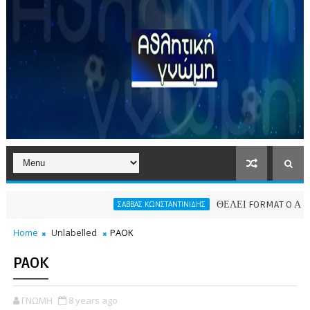
ΘΕΛΕΙ FORMAT O ΑΡΗΣ
ΣΑΒΒΑΣ ΚΩΝΣΤΑΝΤΙΝΙΔΗΣ
Home
Unlabelled
PAOK
PAOK
ΓΝΩΜΗ
8 years ago