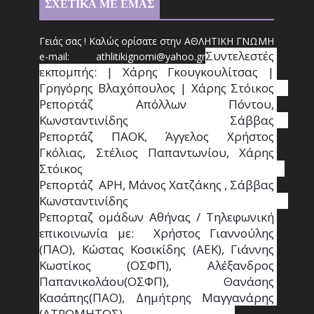
ΣΧΕΤΙΚΑ ΜΕ ΕΜΑΣ
Γειάς σας ! Καλώς ορίσατε στην ΑΘΛΗΤΙΚΗ ΓΝΩΜΗ
Συντ
ελεστές 
e-mail: athl
it
ikignomi@yahoo.gr
εκπομπής: | Χάρης Γκουγκουλίτσας | 
Γρηγόρης Βλαχόπουλος | Χάρης Στόικος                                                                                                                                     
Ρεπορτάζ Απόλλων Πόντου, 
Κωνσταντινίδης   Σάββας                                                                    
Ρεπορτάζ ΠΑΟΚ, Άγγελος Χρήστος 
Γκόλιας, Στέλιος Παπαντωνίου, Χάρης 
Στόικος                                                                        
Ρεπορτάζ  ΑΡΗ, Μάνος Χατζάκης , Σάββας 
Κωνσταντινίδης                                                                                                  
Ρεπορταζ ομάδων Αθήνας / Τηλεφωνική 
επικοινωνία με:  Χρήστος Γιαννούλης 
(ΠΑΟ), Κώστας Κοσικίδης (ΑΕΚ), Γιάννης 
Κωστίκος (ΟΣΦΠ), Αλέξανδρος 
Παπανικολάου(ΟΣΦΠ), Θανάσης 
Κασάπης(ΠΑΟ), Δημήτρης Μαγγανάρης 
(ΑΤΡΟΜΗΤΟΣ),                                       