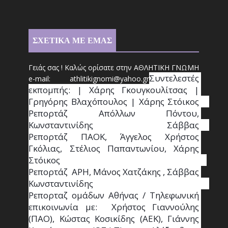
ΣΧΕΤΙΚΑ ΜΕ ΕΜΑΣ
Γειάς σας ! Καλώς ορίσατε στην ΑΘΛΗΤΙΚΗ ΓΝΩΜΗ
Συντ
ελεστές 
e-mail: athl
it
ikignomi@yahoo.gr
εκπομπής: | Χάρης Γκουγκουλίτσας | 
Γρηγόρης Βλαχόπουλος | Χάρης Στόικος                                                                                                                                     
Ρεπορτάζ Απόλλων Πόντου, 
Κωνσταντινίδης   Σάββας                                                                    
Ρεπορτάζ ΠΑΟΚ, Άγγελος Χρήστος 
Γκόλιας, Στέλιος Παπαντωνίου, Χάρης 
Στόικος                                                                        
Ρεπορτάζ  ΑΡΗ, Μάνος Χατζάκης , Σάββας 
Κωνσταντινίδης                                                                                                  
Ρεπορταζ ομάδων Αθήνας / Τηλεφωνική 
επικοινωνία με:  Χρήστος Γιαννούλης 
(ΠΑΟ), Κώστας Κοσικίδης (ΑΕΚ), Γιάννης 