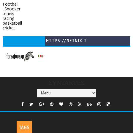
Football
_Snooker
tennis
racing
basketball
cricket
HTTPS://NETNIX.T
V/COUNTRIES/GR/
CHANNELS/GNOMI-
TV
ΣΥΝΤΑΚΤΕΣ
TAGS