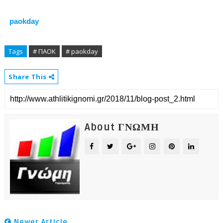
paokday
Tags
# ΠΑΟΚ
# paokday
Share This
About ΓΝΩΜΗ
Newer Article