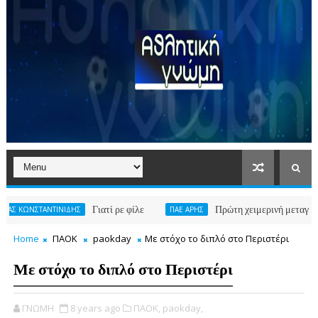
Γιατί ρε φίλε
Πρώτη χειμερινή μεταγραφή για Α
ΤΑΝΤΙΝΙΔΗΣ
ΠΑΕ ΑΡΗΣ
Home
ΠΑΟΚ
paokday
Με στόχο το διπλό στο Περιστέρι
Με στόχο το διπλό στο Περιστέρι
ΓΝΩΜΗ
8 years ago
ΠΑΟΚ,
paokday,