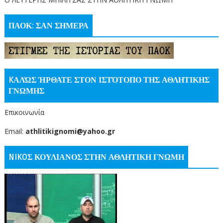
ΠΑΟΚ: ΣΑΝ ΣΗΜΕΡΑ
KΑΛΏΣ ΉΡΘΑΤΕ ΣΤΟΝ ΙΣΤΌΤΟΠΟ ΤΗΣ ΑΘΛΗΤΙΚΗΣ
ΓΝΩΜΗΣ
Επικοινωνία
Email:
athlitikignomi@yahoo.gr
NIKOΣ ΚΟΥΛΙΑΝΟΣ ΣΤΗΝ ΑΘΛΗΤΙΚΗ ΓΝΩΜΗ