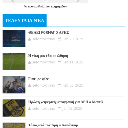
Τα
πρωτοσέλιδα
των
εφημερίδων
ΤΕΛΕΥΤΑΊΑ ΝΈΑ
ΘΕΛΕΙ FORMAT O ΑΡΗΣ
sefontokitrino
Feb 20, 2025
Η νίκη μας έδωσε ώθηση
sefontokitrino
Feb 11, 2025
Γιατί ρε φίλε
sefontokitrino
Feb 06, 2025
Πρώτη χειμερινή μεταγραφή για ΑΡΗ ο Μεντίλ
sefontokitrino
Jan 15, 2025
Τέλος από τον Άρη ο Χουάνκαρ