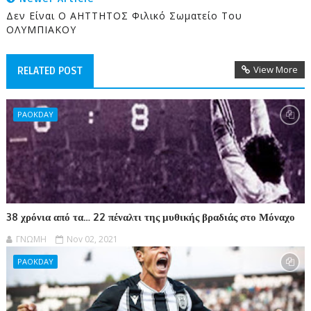
Δεν Είναι Ο ΑΗΤΤΗΤΟΣ Φιλικό Σωματείο Του
ΟΛΥΜΠΙΑΚΟΥ
View More
RELATED POST
PAOKDAY
38 χρόνια από τα… 22 πέναλτι της μυθικής βραδιάς στο Μόναχο
ΓΝΩΜΗ
Nov 02, 2021
PAOKDAY