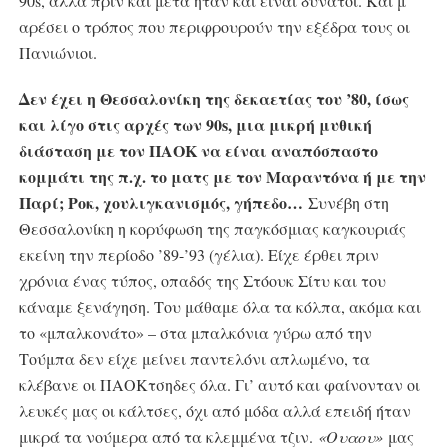
90s, αλλά πριν και μετά ήταν και είναι δυνατοί. Και μ’
αρέσει ο τρόπος που περιφρουρούν την εξέδρα τους οι
Πανιώνιοι.
Δεν έχει η Θεσσαλονίκη της δεκαετίας του ’80, ίσως
και λίγο στις αρχές των 90s, μια μικρή μυθική
διάσταση με τον ΠΑΟΚ να είναι αναπόσπαστο
κομμάτι της π.χ. το ματς με τον Μαραντόνα ή με την
Παρί; Ροκ, χουλιγκανισμός, γήπεδο…
Συνέβη στη
Θεσσαλονίκη η κορύφωση της παγκόσμιας καγκουριάς
εκείνη την περίοδο ’89-’93 (γέλια). Είχε έρθει πριν
χρόνια ένας τύπος, οπαδός της Στόουκ Σίτυ και του
κάναμε ξενάγηση. Του μάθαμε όλα τα κόλπα, ακόμα και
το «μπαλκονάτο» – στα μπαλκόνια γύρω από την
Τούμπα δεν είχε μείνει παντελόνι απλωμένο, τα
κλέβανε οι ΠΑΟΚτσηδες όλα. Γι’ αυτό και φαίνονταν οι
λευκές μας οι κάλτσες, όχι από μόδα αλλά επειδή ήταν
μικρά τα νούμερα από τα κλεμμένα τζιν.
«Ουαου»
μας