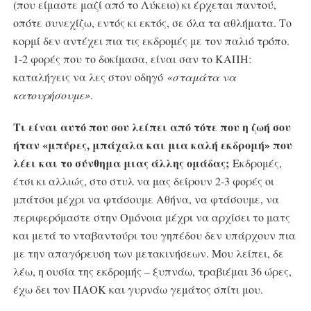
(που είμαστε μαζί από το Λύκειο) κι έρχεται παντού,
οπότε συνεχίζω, εντός κι εκτός, σε όλα τα αθλήματα. Το
κορμί δεν αντέχει πια τις εκδρομές με τον παλιό τρόπο.
1-2 φορές που το δοκίμασα, είναι σαν το ΚΑΠΗ:
καταλήγεις να λες στον οδηγό
«σταμάτα να
κατουρήσουμε»
.
Τι είναι αυτό που σου λείπει από τότε που η ζωή σου
ήταν «μπύρες, μπάχαλα και μια καλή εκδρομή» που
λέει και το σύνθημα μιας άλλης ομάδας;
Εκδρομές,
έτσι κι αλλιώς, στο στυλ να μας δείρουν 2-3 φορές οι
μπάτσοι μέχρι να φτάσουμε Αθήνα, να φτάσουμε, να
περιφερόμαστε στην Ομόνοια μέχρι να αρχίσει το ματς
και μετά το νταβαντούρι του γηπέδου δεν υπάρχουν πια
με την απαγόρευση των μετακινήσεων. Μου λείπει, δε
λέω, η ουσία της εκδρομής – ξυπνάω, τραβιέμαι 36 ώρες,
έχω δει τον ΠΑΟΚ και γυρνάω γεμάτος σπίτι μου.