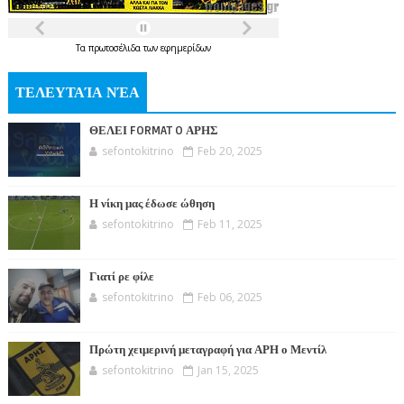
Τα
πρωτοσέλιδα
των
εφημερίδων
ΤΕΛΕΥΤΑΊΑ ΝΈΑ
ΘΕΛΕΙ FORMAT O ΑΡΗΣ
sefontokitrino
Feb 20, 2025
Η νίκη μας έδωσε ώθηση
sefontokitrino
Feb 11, 2025
Γιατί ρε φίλε
sefontokitrino
Feb 06, 2025
Πρώτη χειμερινή μεταγραφή για ΑΡΗ ο Μεντίλ
sefontokitrino
Jan 15, 2025