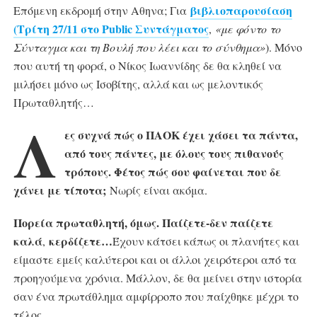
βιβλιοπαρουσίαση
Επόμενη εκδρομή στην Αθηνα; Για
(Τρίτη 27/11 στο Public Συντάγματος
,
«με φόντο το
Σύνταγμα και τη Βουλή που λέει και το σύνθημα»
). Μόνο
που αυτή τη φορά, ο Νίκος Ιωαννίδης δε θα κληθεί να
μιλήσει μόνο ως Ισοβίτης, αλλά και ως μελοντικός
Πρωταθλητής…
Λ
ες συχνά πώς ο ΠΑΟΚ έχει χάσει τα πάντα,
από τους πάντες, με όλους τους πιθανούς
τρόπους. Φέτος πώς σου φαίνεται που δε
χάνει με τίποτα;
Νωρίς είναι ακόμα.
Πορεία πρωταθλητή, όμως. Παίζετε-δεν παίζετε
καλά
κερδίζετε…
,
Έχουν κάτσει κάπως οι πλανήτες και
είμαστε εμείς καλύτεροι και οι άλλοι χειρότεροι από τα
προηγούμενα χρόνια. Μάλλον, δε θα μείνει στην ιστορία
σαν ένα πρωτάθλημα αμφίρροπο που παίχθηκε μέχρι το
τέλος.