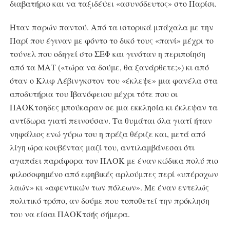
διαβατήριο και να ταξιδέψει «ασυνόδευτος» στο Παρίσι.
Ήταν παρών παντού. Από τα ιστορικά μπάχαλα με την
Παρί που έγιναν με φόντο το δικό τους «πανί» μέχρι το
τούνελ που οδηγεί στο ΣΕΦ και γινόταν η περιποίηση
από τα ΜΑΤ («τώρα να δούμε, θα ξανάρθετε;») κι από
όταν ο Κλιφ Λέβινγκστον του «έκλεψε» μια φανέλα στα
αποδυτήρια του Ιβανόφειου μέχρι τότε που οι
ΠΑΟΚτσηδες μπούκαραν σε μια εκκλησία κι έκλεψαν τα
αντίδωρα γιατί πεινούσαν. Τα θυμάται όλα γιατί ήταν
νηφάλιος ενώ γύρω του η πρέζα θέριζε και, μετά από
λίγη ώρα κουβέντας μαζί του, αντιλαμβάνεσαι ότι
αγαπάει παράφορα τον ΠΑΟΚ με έναν κώδικα πολύ πιο
φιλοσοφημένο από εφηβικές αρλούμπες περί «υπέροχων
λαών» κι «αφεντικών των πόλεων». Με έναν εντελώς
πολιτικό τρόπο, αν δούμε που τοποθετεί την πρόκληση
του να είσαι ΠΑΟΚτσής σήμερα.