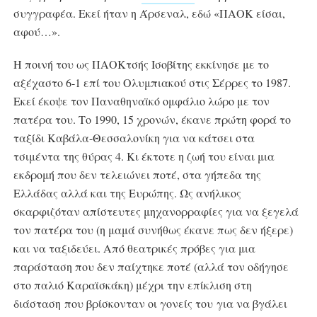
συγγραφέα. Εκεί ήταν η Άρσεναλ, εδώ «ΠΑΟΚ είσαι,
αφού…».
Η ποινή του ως ΠΑΟΚτσής Ισοβίτης εκκίνησε με το
αξέχαστο 6-1 επί του Ολυμπιακού στις Σέρρες το 1987.
Εκεί έκοψε τον Παναθηναϊκό ομφάλιο λώρο με τον
πατέρα του. Το 1990, 15 χρονών, έκανε πρώτη φορά το
ταξίδι Καβάλα-Θεσσαλονίκη για να κάτσει στα
τσιμέντα της θύρας 4. Κι έκτοτε η ζωή του είναι μια
εκδρομή που δεν τελειώνει ποτέ, στα γήπεδα της
Ελλάδας αλλά και της Ευρώπης. Ως ανήλικος
σκαρφιζόταν απίστευτες μηχανορραφίες για να ξεγελά
τον πατέρα του (η μαμά συνήθως έκανε πως δεν ήξερε)
και να ταξιδεύει. Από θεατρικές πρόβες για μια
παράσταση που δεν παίχτηκε ποτέ (αλλά τον οδήγησε
στο παλιό Καραϊσκάκη) μέχρι την επίκλιση στη
διάσταση που βρίσκονταν οι γονείς του για να βγάλει