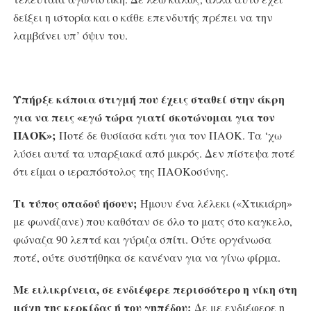
δείξει η ιστορία και ο κάθε επενδυτής πρέπει να την
λαμβάνει υπ’ όψιν του.
Υπήρξε κάποια στιγμή που έχεις σταθεί στην άκρη
για να πεις «εγώ τώρα γιατί σκοτώνομαι για τον
ΠΑΟΚ»;
Ποτέ δε θυσίασα κάτι για τον ΠΑΟΚ. Τα ‘χω
λύσει αυτά τα υπαρξιακά από μικρός. Δεν πίστεψα ποτέ
ότι είμαι ο ιεραπόστολος της ΠΑΟΚοσύνης.
Τι τύπος οπαδού ήσουν;
Ήμουν ένα λέλεκι («Χτικιάρη»
με φωνάζανε) που καθόταν σε όλο το ματς στο καγκελο,
φώναζα 90 λεπτά και γύριζα σπίτι. Ούτε οργάνωσα
ποτέ, ούτε συστήθηκα σε κανέναν για να γίνω φίρμα.
Με ειλικρίνεια, σε ενδιέφερε περισσότερο η νίκη στη
μάχη της κερκίδας ή του γηπέδου;
Δε με ενδιέφερε η