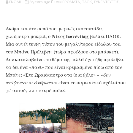
ΓΝΩΜΗ
8 years ago
ΑΦΙΕΡΩΜΑΤΑ,
ΠΑΟΚ,
ΣΥΝΕΝΤΕΥΞΕΙΣ,
Ακόμα και στο ρεπό του, μερικές εκατοντάδες
Νίκος Ιωαννίδης
χιλιόμετρα μακριά, ο
βλέπει ΠΑΟΚ.
Μια συνέντευξη τύπου του μεγαλύτερου είδωλού του,
του Μπάνε Πρέλεβιτς (τώρα προέδρου στο μπάσκετ).
Δεν καταλαβαίνει το θέμα της, αλλά έχει ήδη προλάβει
να δει ένα «πανί» που είναι κρεμασμένο πίσω από τον
Μπάνε: «Στο Ωραιόκαστρο στα ίσια ξύλο» –
«δεν
παίζονται οι άνθρωποι»
είναι το σαρκαστικό σχόλιό του
γι’ αυτούς που το κρέμασαν.