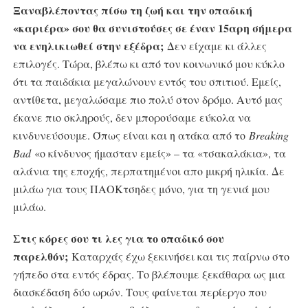
Ξαναβλέποντας πίσω τη ζωή και την οπαδική
«καριέρα» σου θα συνιστούσες σε έναν 15αρη σήμερα
να ενηλικιωθεί στην εξέδρα;
Δεν είχαμε κι άλλες
επιλογές. Τώρα, βλέπω κι από τον κοινωνικό μου κύκλο
ότι τα παιδάκια μεγαλώνουν εντός του σπιτιού. Εμείς,
αντίθετα, μεγαλώσαμε πιο πολύ στον δρόμο. Αυτό μας
έκανε πιο σκληρούς, δεν μπορούσαμε εύκολα να
κινδυνεύσουμε. Όπως είναι και η ατάκα από το
Breaking
Bad
«ο κίνδυνος ήμασταν εμείς» – τα «τσακαλάκια», τα
αλάνια της εποχής, περπατημένοι απο μικρή ηλικία. Δε
μιλάω για τους ΠΑΟΚτσηδες μόνο, για τη γενιά μου
μιλάω.
Στις κόρες σου τι λες για το οπαδικό σου
παρελθόν;
Καταρχάς έχω ξεκινήσει και τις παίρνω στο
γήπεδο στα εντός έδρας. Το βλέπουμε ξεκάθαρα ως μια
διασκέδαση δύο ωρών. Τους φαίνεται περίεργο που