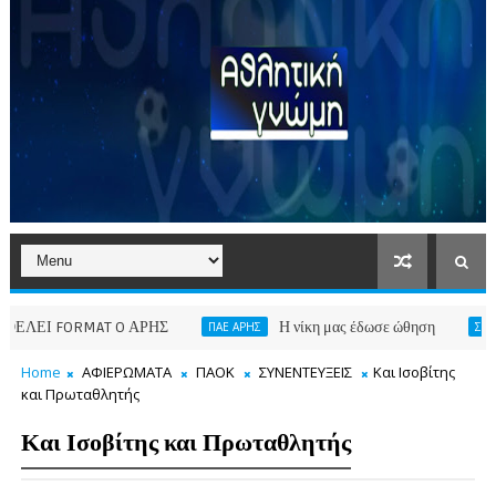
RMAT O ΑΡΗΣ
Η νίκη μας έδωσε ώθηση
ΠΑΕ ΑΡΗΣ
ΣΑΒΒΑΣ ΚΩΝΣΤΑΝ
Home
ΑΦΙΕΡΩΜΑΤΑ
ΠΑΟΚ
ΣΥΝΕΝΤΕΥΞΕΙΣ
Και Ισοβίτης
και Πρωταθλητής
Και Ισοβίτης και Πρωταθλητής