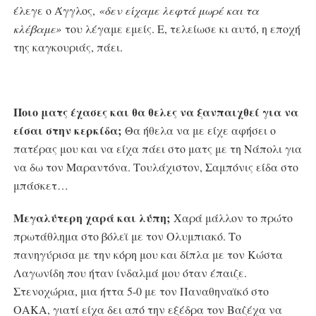
έλεγε ο Άγγλος,
«δεν είχαμε λεφτά μωρέ και τα
κλέβαμε»
του λέγαμε εμείς. Ε, τελείωσε κι αυτό, η εποχή
της καγκουριάς, πάει.
Ποιο ματς έχασες και θα θελες να ξανπαιχθεί για να
είσαι στην κερκίδα;
Θα ήθελα να με είχε αφήσει ο
πατέρας μου και να είχα πάει στο ματς με τη Νάπολι για
να δω τον Μαραντόνα. Τουλάχιστον, Σαμπόνις είδα στο
μπάσκετ…
Μεγαλύτερη χαρά και λύπη;
Χαρά μάλλον το πρώτο
πρωτάθλημα στο βόλεϊ με τον Ολυμπιακό. Το
πανηγύρισα με την κόρη μου και δίπλα με τον Κώστα
Λαγωνίδη που ήταν ίνδαλμά μου όταν έπαιζε.
Στενοχώρια, μια ήττα 5-0 με τον Παναθηναϊκό στο
ΟΑΚΑ, γιατί είχα δει από την εξέδρα τον Βαζέχα να