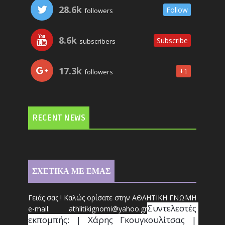
28.6k
Follow
followers
8.6k
Subscribe
subscribers
17.3k
+1
followers
RECENT NEWS
ΣΧΕΤΙΚΑ ΜΕ ΕΜΑΣ
Γειάς σας ! Καλώς ορίσατε στην ΑΘΛΗΤΙΚΗ ΓΝΩΜΗ
Συντ
ελεστές 
e-mail: athl
it
ikignomi@yahoo.gr
εκπομπής: | Χάρης Γκουγκουλίτσας | 