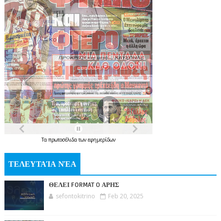
Τα
πρωτοσέλιδα
των
εφημερίδων
ΤΕΛΕΥΤΑΊΑ ΝΈΑ
ΘΕΛΕΙ FORMAT O ΑΡΗΣ
sefontokitrino
Feb 20, 2025