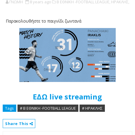
ΓΝΩΜΗ
8 years ago
Β ΕΘΝΙΚΗ -FOOTBALL LEAGUE,
ΗΡΑΚΛΗΣ,
Παρακολουθήστε το παιγνίδι ζωντανά
ΕΔΩ live streaming
Tags
# Β ΕΘΝΙΚΗ -FOOTBALL LEAGUE
# ΗΡΑΚΛΗΣ
Share This