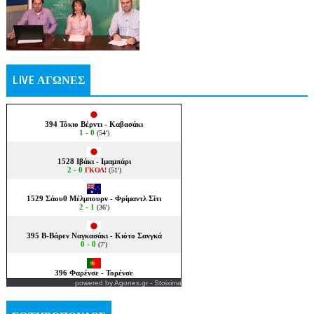
LIVE ΑΓΩΝΕΣ
powered by
Agones.gr
-
Stoixima