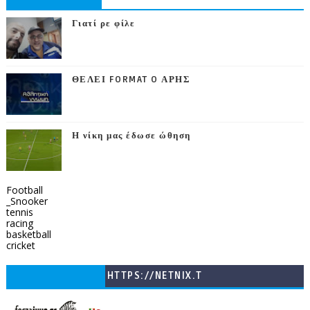
Γιατί ρε φίλε
ΘΕΛΕΙ FORMAT O ΑΡΗΣ
Η νίκη μας έδωσε ώθηση
Football
_Snooker
tennis
racing
basketball
cricket
HTTPS://NETNIX.T
V/COUNTRIES/GR/