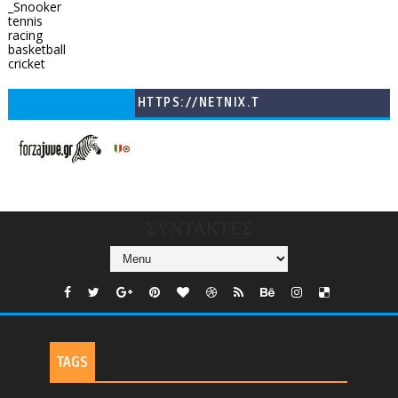
_Snooker
tennis
racing
basketball
cricket
HTTPS://NETNIX.T
V/COUNTRIES/GR/
CHANNELS/GNOMI-
TV
ΣΥΝΤΑΚΤΕΣ
TAGS