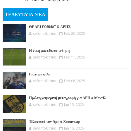
Τα
πρωτοσέλιδα
των
εφημερίδων
ΤΕΛΕΥΤΑΊΑ ΝΈΑ
ΘΕΛΕΙ FORMAT O ΑΡΗΣ
sefontokitrino
Feb 20, 2025
Η νίκη μας έδωσε ώθηση
sefontokitrino
Feb 11, 2025
Γιατί ρε φίλε
sefontokitrino
Feb 06, 2025
Πρώτη χειμερινή μεταγραφή για ΑΡΗ ο Μεντίλ
sefontokitrino
Jan 15, 2025
Τέλος από τον Άρη ο Χουάνκαρ
sefontokitrino
Jan 15, 2025