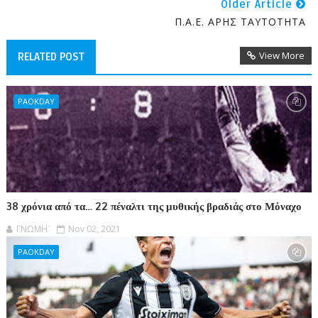
Older Article
Π.Α.Ε. ΑΡΗΣ ΤΑΥΤΟΤΗΤΑ
View More
RELATED POST
PAOKDAY
38 χρόνια από τα… 22 πέναλτι της μυθικής βραδιάς στο Μόναχο
ΓΝΩΜΗ
Nov 02, 2021
PAOKDAY