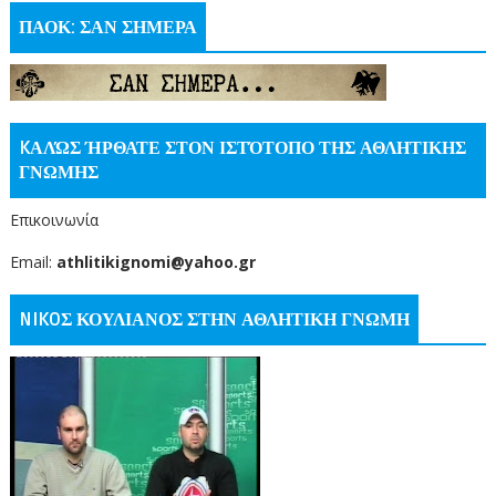
ΠΑΟΚ: ΣΑΝ ΣΗΜΕΡΑ
KΑΛΏΣ ΉΡΘΑΤΕ ΣΤΟΝ ΙΣΤΌΤΟΠΟ ΤΗΣ ΑΘΛΗΤΙΚΗΣ
ΓΝΩΜΗΣ
Επικοινωνία
Email:
athlitikignomi@yahoo.gr
NIKOΣ ΚΟΥΛΙΑΝΟΣ ΣΤΗΝ ΑΘΛΗΤΙΚΗ ΓΝΩΜΗ