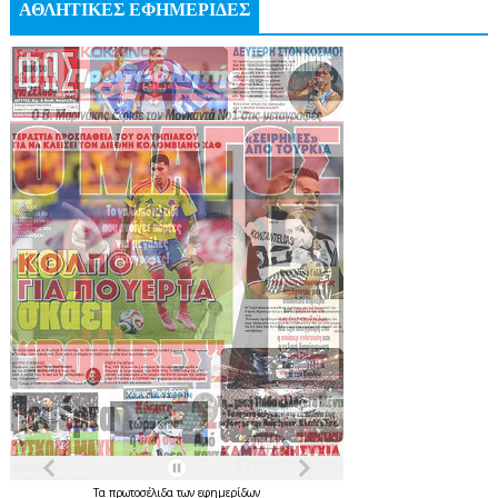
ΑΘΛΗΤΙΚΕΣ ΕΦΗΜΕΡΙΔΕΣ
Τα
πρωτοσέλιδα
των
εφημερίδων