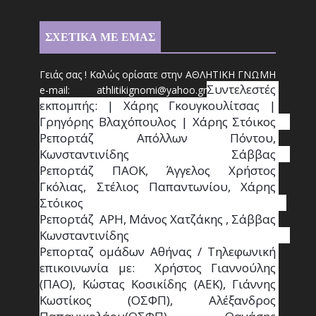
ΣΧΕΤΙΚΑ ΜΕ ΕΜΑΣ
Γειάς σας ! Καλώς ορίσατε στην ΑΘΛΗΤΙΚΗ ΓΝΩΜΗ
Συντ
ελεστές 
e-mail: athl
it
ikignomi@yahoo.gr
εκπομπής: | Χάρης Γκουγκουλίτσας | 
Γρηγόρης Βλαχόπουλος | Χάρης Στόικος                                                                                                                                     
Ρεπορτάζ Απόλλων Πόντου, 
Κωνσταντινίδης   Σάββας                                                                    
Ρεπορτάζ ΠΑΟΚ, Άγγελος Χρήστος 
Γκόλιας, Στέλιος Παπαντωνίου, Χάρης 
Στόικος                                                                        
Ρεπορτάζ  ΑΡΗ, Μάνος Χατζάκης , Σάββας 
Κωνσταντινίδης                                                                                                  
Ρεπορταζ ομάδων Αθήνας / Τηλεφωνική 
επικοινωνία με:  Χρήστος Γιαννούλης 
(ΠΑΟ), Κώστας Κοσικίδης (ΑΕΚ), Γιάννης 
Κωστίκος (ΟΣΦΠ), Αλέξανδρος 