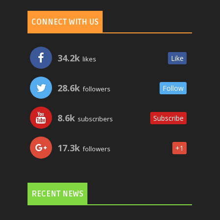
CONNECT WITH US
34.2k
Like
likes
28.6k
Follow
followers
8.6k
Subscribe
subscribers
17.3k
+1
followers
RECENT NEWS