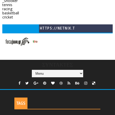
_Snooker
tennis
racing
basketball
cricket
HTTPS://NETNIX.T
V/COUNTRIES/GR/
CHANNELS/GNOMI-
TV
ΣΥΝΤΑΚΤΕΣ
TAGS