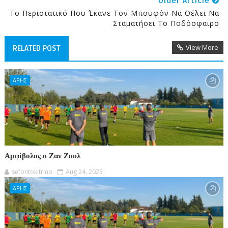
Older Article
Το Περιστατικό Που Έκανε Τον Μπουφόν Να Θέλει Να
Σταματήσει Το Ποδόσφαιρο
View More
RELATED POST
ΑΡΗΣ
Αμφίβολος ο Ζαν Ζουλ
sefontokitrino
Aug 24, 2023
ΑΡΗΣ