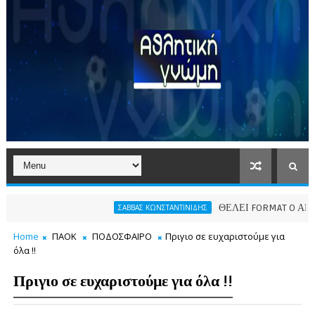
ΘΕΛΕΙ FORMAT O ΑΡΗΣ
ΣΑΒΒΑΣ ΚΩΝΣΤΑΝΤΙΝΙΔΗΣ
Π
Home
ΠΑΟΚ
ΠΟΔΟΣΦΑΙΡΟ
Πριγιο σε ευχαριστούμε για
όλα !!
Πριγιο σε ευχαριστούμε για όλα !!