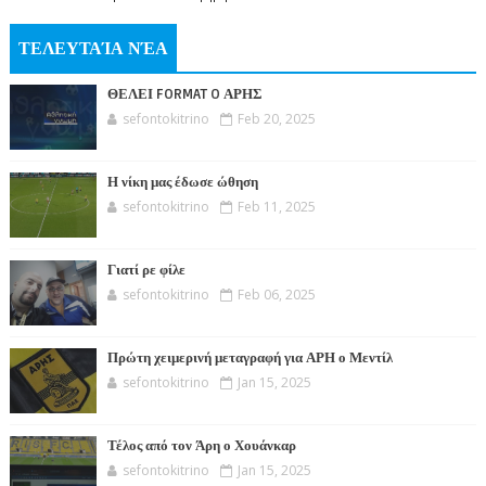
ΤΕΛΕΥΤΑΊΑ ΝΈΑ
ΘΕΛΕΙ FORMAT O ΑΡΗΣ
sefontokitrino
Feb 20, 2025
Η νίκη μας έδωσε ώθηση
sefontokitrino
Feb 11, 2025
Γιατί ρε φίλε
sefontokitrino
Feb 06, 2025
Πρώτη χειμερινή μεταγραφή για ΑΡΗ ο Μεντίλ
sefontokitrino
Jan 15, 2025
Τέλος από τον Άρη ο Χουάνκαρ
sefontokitrino
Jan 15, 2025