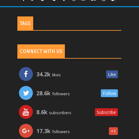
TAGS
CONNECT WITH US
34.2k
Like
likes
28.6k
Follow
followers
8.6k
Subscribe
subscribers
17.3k
+1
followers