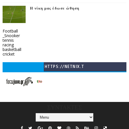
Η νίκη μας έδωσε ώθηση
Football
_Snooker
tennis
racing
basketball
cricket
HTTPS://NETNIX.T
V/COUNTRIES/GR/
CHANNELS/GNOMI-
TV
ΣΥΝΤΑΚΤΕΣ