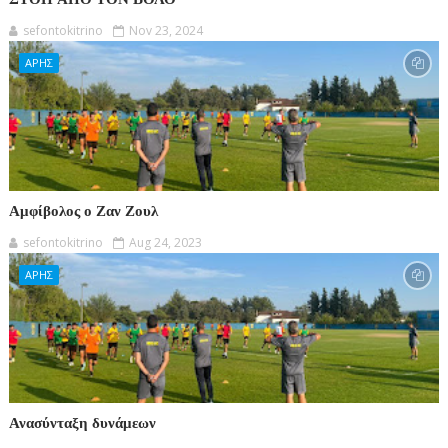
sefontokitrino
Nov 23, 2024
ΑΡΗΣ
Αμφίβολος ο Ζαν Ζουλ
sefontokitrino
Aug 24, 2023
ΑΡΗΣ
Ανασύνταξη δυνάμεων