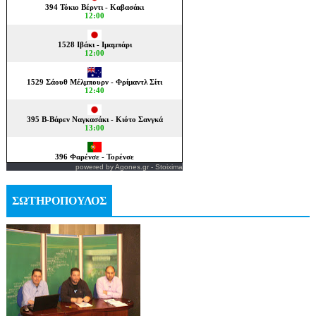
powered by
Agones.gr
-
Stoixima
ΣΩΤΗΡΟΠΟΥΛΟΣ