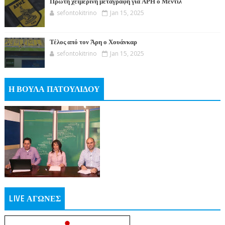
Πρώτη χειμερινή μεταγραφή για ΑΡΗ ο Μεντίλ
sefontokitrino
Jan 15, 2025
Τέλος από τον Άρη ο Χουάνκαρ
sefontokitrino
Jan 15, 2025
Η ΒΟΥΛΑ ΠΑΤΟΥΛΙΔΟΥ
LIVE ΑΓΩΝΕΣ