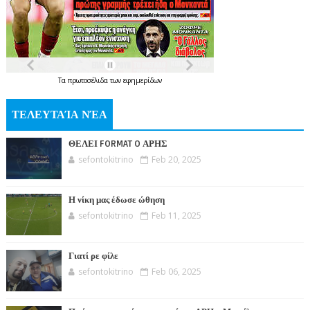
Τα
πρωτοσέλιδα
των
εφημερίδων
ΤΕΛΕΥΤΑΊΑ ΝΈΑ
ΘΕΛΕΙ FORMAT O ΑΡΗΣ
sefontokitrino
Feb 20, 2025
Η νίκη μας έδωσε ώθηση
sefontokitrino
Feb 11, 2025
Γιατί ρε φίλε
sefontokitrino
Feb 06, 2025