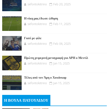
sefontokitrino
Feb 20, 2025
Η νίκη μας έδωσε ώθηση
sefontokitrino
Feb 11, 2025
Γιατί ρε φίλε
sefontokitrino
Feb 06, 2025
Πρώτη χειμερινή μεταγραφή για ΑΡΗ ο Μεντίλ
sefontokitrino
Jan 15, 2025
Τέλος από τον Άρη ο Χουάνκαρ
sefontokitrino
Jan 15, 2025
Η ΒΟΥΛΑ ΠΑΤΟΥΛΙΔΟΥ