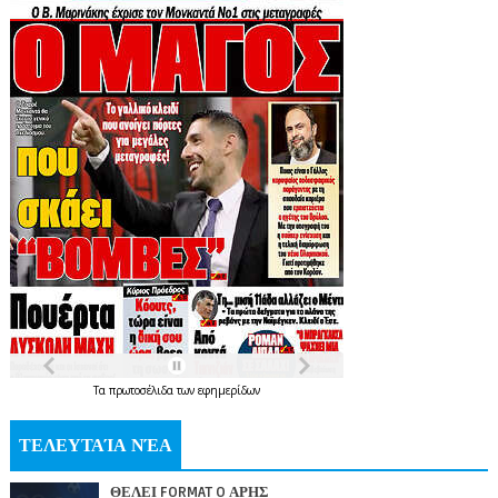
Τα
πρωτοσέλιδα
των
εφημερίδων
ΤΕΛΕΥΤΑΊΑ ΝΈΑ
ΘΕΛΕΙ FORMAT O ΑΡΗΣ