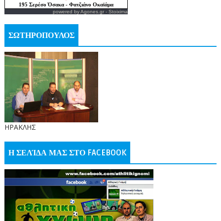
powered by
Agones.gr
-
Stoixima
ΣΩΤΗΡΟΠΟΥΛΟΣ
ΗΡΑΚΛΗΣ
Η ΣΕΛΊΔΑ ΜΑΣ ΣΤΟ FACEBOOK