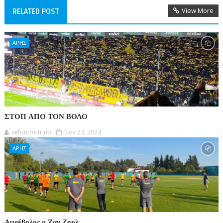
View More
RELATED POST
ΑΡΗΣ
ΣΤΟΠ ΑΠΟ ΤΟΝ ΒΟΛΟ
sefontokitrino
Nov 23, 2024
ΑΡΗΣ
Αμφίβολος ο Ζαν Ζουλ