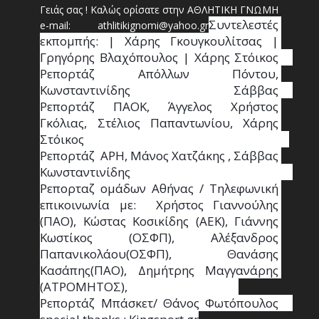
Γειάς σας ! Καλώς ορίσατε στην ΑΘΛΗΤΙΚΗ ΓΝΩΜΗ
Συντ
ελεστές 
e-mail: athl
it
ikignomi@yahoo.gr
εκπομπής: | Χάρης Γκουγκουλίτσας | 
Γρηγόρης Βλαχόπουλος | Χάρης Στόικος                                                                                                                                     
Ρεπορτάζ Απόλλων Πόντου, 
Κωνσταντινίδης   Σάββας                                                                    
Ρεπορτάζ ΠΑΟΚ, Άγγελος Χρήστος 
Γκόλιας, Στέλιος Παπαντωνίου, Χάρης 
Στόικος                                                                        
Ρεπορτάζ  ΑΡΗ, Μάνος Χατζάκης , Σάββας 
Κωνσταντινίδης                                                                                                  
Ρεπορταζ ομάδων Αθήνας / Τηλεφωνική 
επικοινωνία με:  Χρήστος Γιαννούλης 
(ΠΑΟ), Κώστας Κοσικίδης (ΑΕΚ), Γιάννης 
Κωστίκος (ΟΣΦΠ), Αλέξανδρος 
Παπανικολάου(ΟΣΦΠ), Θανάσης 
Κασάπης(ΠΑΟ), Δημήτρης Μαγγανάρης 
(ΑΤΡΟΜΗΤΟΣ),                                       
Ρεπορτάζ Μπάσκετ/ Θάνος Φωτόπουλος                                                                                                