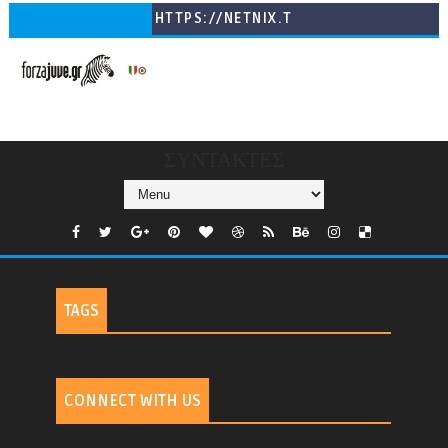
HTTPS://NETNIX.T
V/COUNTRIES/GR/
CHANNELS/GNOMI-
TV
ΣΥΝΤΑΚΤΕΣ
TAGS
CONNECT WITH US