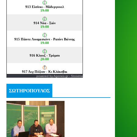
powered by
Agones.gr
-
Stoixima
ΣΩΤΗΡΟΠΟΥΛΟΣ