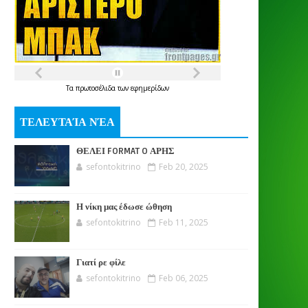
Τα
πρωτοσέλιδα
των
εφημερίδων
ΤΕΛΕΥΤΑΊΑ ΝΈΑ
ΘΕΛΕΙ FORMAT O ΑΡΗΣ
sefontokitrino
Feb 20, 2025
Η νίκη μας έδωσε ώθηση
sefontokitrino
Feb 11, 2025
Γιατί ρε φίλε
sefontokitrino
Feb 06, 2025