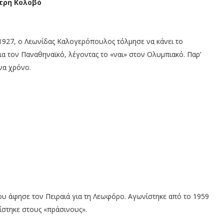
ήτρη Κολοβό
 1927, ο Λεωνίδας Καλογερόπουλος τόλμησε να κάνει το
ια τον Παναθηναϊκό, λέγοντας το «ναι» στον Ολυμπιακό. Παρ’
να χρόνο.
ου άφησε τον Πειραιά για τη Λεωφόρο. Αγωνίστηκε από το 1959
ίστηκε στους «πράσινους».