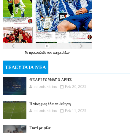
Τα
πρωτοσέλιδα
των
εφημερίδων
ΤΕΛΕΥΤΑΊΑ ΝΈΑ
ΘΕΛΕΙ FORMAT O ΑΡΗΣ
sefontokitrino
Feb 20, 2025
Η νίκη μας έδωσε ώθηση
sefontokitrino
Feb 11, 2025
Γιατί ρε φίλε