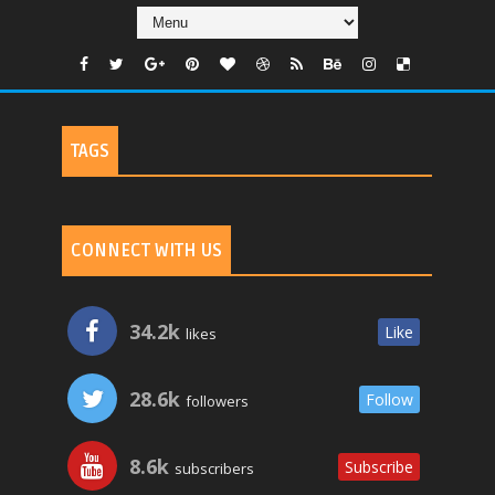
TAGS
CONNECT WITH US
34.2k
Like
likes
28.6k
Follow
followers
8.6k
Subscribe
subscribers