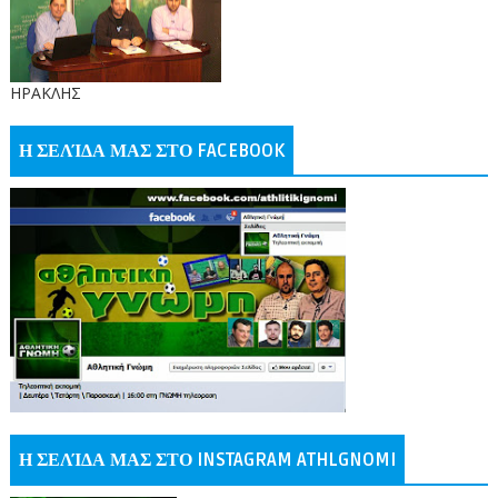
ΗΡΑΚΛΗΣ
Η ΣΕΛΊΔΑ ΜΑΣ ΣΤΟ FACEBOOK
Η ΣΕΛΊΔΑ ΜΑΣ ΣΤΟ INSTAGRAM ATHLGNOMI