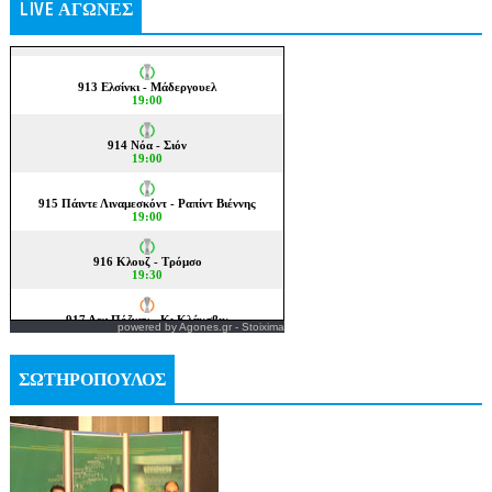
LIVE ΑΓΩΝΕΣ
powered by
Agones.gr
-
Stoixima
ΣΩΤΗΡΟΠΟΥΛΟΣ