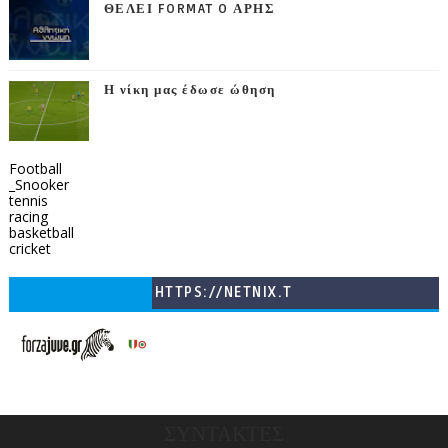
ΘΕΛΕΙ FORMAT O ΑΡΗΣ
Η νίκη μας έδωσε ώθηση
Football
_Snooker
tennis
racing
basketball
cricket
HTTPS://NETNIX.T
V/COUNTRIES/GR/
CHANNELS/GNOMI-
TV
ΣΥΝΤΑΚΤΕΣ