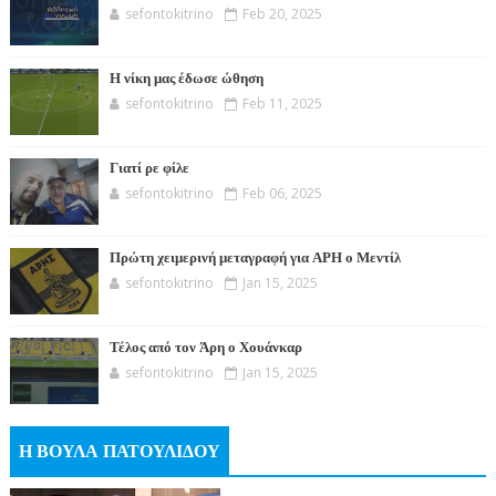
sefontokitrino
Feb 20, 2025
Η νίκη μας έδωσε ώθηση
sefontokitrino
Feb 11, 2025
Γιατί ρε φίλε
sefontokitrino
Feb 06, 2025
Πρώτη χειμερινή μεταγραφή για ΑΡΗ ο Μεντίλ
sefontokitrino
Jan 15, 2025
Τέλος από τον Άρη ο Χουάνκαρ
sefontokitrino
Jan 15, 2025
Η ΒΟΥΛΑ ΠΑΤΟΥΛΙΔΟΥ