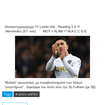
Gloooorryyyyyyyyyy !!!! Leeds Utd - Reading 1-0 !!!
⚽️
Hernández (57' min).
MOT !! ALAW !!! W.A.C.C.O.E.
👌
💛
💙
"Βολική" αγωνιστική, με στραβοπατήματα των άλλων
"μνηστήρων" , ξεφύγαμε πιο πολύ απο την 3η Fulham (με 5β).
Tags
# LEEDS UNITED