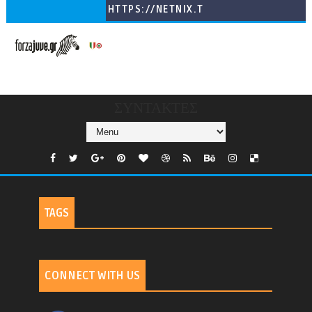
HTTPS://NETNIX.T
V/COUNTRIES/GR/
CHANNELS/GNOMI-
TV
ΣΥΝΤΑΚΤΕΣ
TAGS
CONNECT WITH US