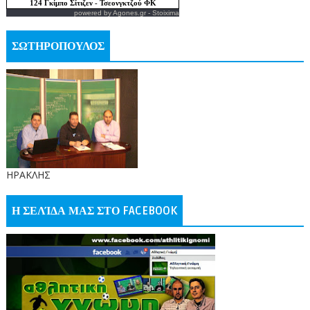
powered by
Agones.gr
-
Stoixima
ΣΩΤΗΡΟΠΟΥΛΟΣ
ΗΡΑΚΛΗΣ
Η ΣΕΛΊΔΑ ΜΑΣ ΣΤΟ FACEBOOK