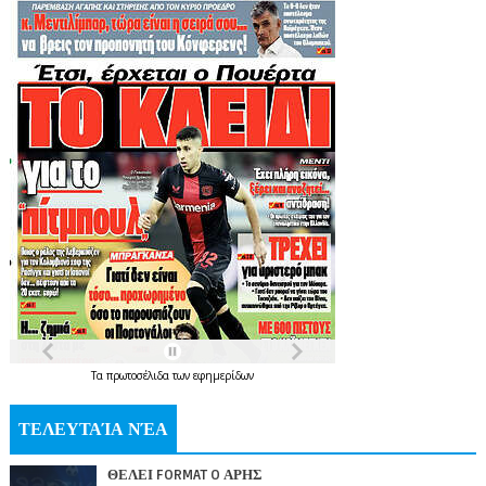
Τα
πρωτοσέλιδα
των
εφημερίδων
ΤΕΛΕΥΤΑΊΑ ΝΈΑ
ΘΕΛΕΙ FORMAT O ΑΡΗΣ