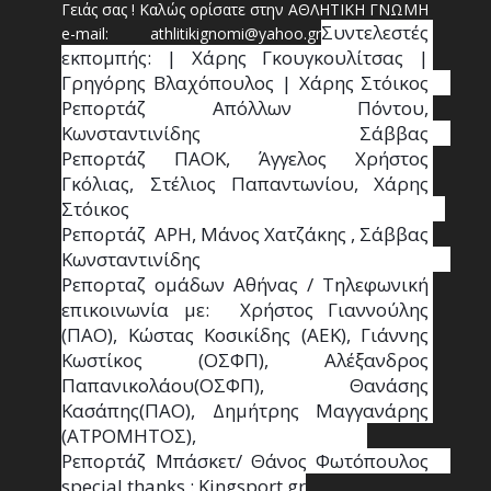
Γειάς σας ! Καλώς ορίσατε στην ΑΘΛΗΤΙΚΗ ΓΝΩΜΗ
Συντ
ελεστές 
e-mail: athl
it
ikignomi@yahoo.gr
εκπομπής: | Χάρης Γκουγκουλίτσας | 
Γρηγόρης Βλαχόπουλος | Χάρης Στόικος                                                                                                                                     
Ρεπορτάζ Απόλλων Πόντου, 
Κωνσταντινίδης   Σάββας                                                                    
Ρεπορτάζ ΠΑΟΚ, Άγγελος Χρήστος 
Γκόλιας, Στέλιος Παπαντωνίου, Χάρης 
Στόικος                                                                        
Ρεπορτάζ  ΑΡΗ, Μάνος Χατζάκης , Σάββας 
Κωνσταντινίδης                                                                                                  
Ρεπορταζ ομάδων Αθήνας / Τηλεφωνική 
επικοινωνία με:  Χρήστος Γιαννούλης 
(ΠΑΟ), Κώστας Κοσικίδης (ΑΕΚ), Γιάννης 
Κωστίκος (ΟΣΦΠ), Αλέξανδρος 
Παπανικολάου(ΟΣΦΠ), Θανάσης 
Κασάπης(ΠΑΟ), Δημήτρης Μαγγανάρης 
(ΑΤΡΟΜΗΤΟΣ),                                       
Ρεπορτάζ Μπάσκετ/ Θάνος Φωτόπουλος                                                                                                
special thanks : Κingsport.gr