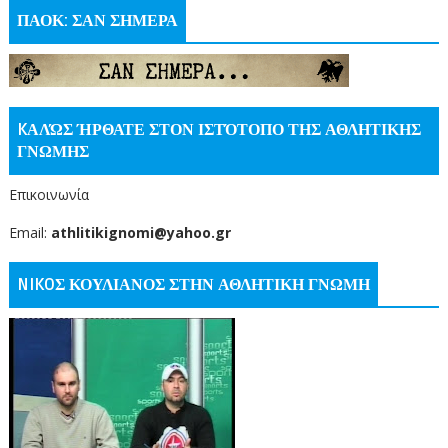
ΠΑΟΚ: ΣΑΝ ΣΗΜΕΡΑ
KΑΛΏΣ ΉΡΘΑΤΕ ΣΤΟΝ ΙΣΤΌΤΟΠΟ ΤΗΣ ΑΘΛΗΤΙΚΗΣ
ΓΝΩΜΗΣ
Επικοινωνία
Email:
athlitikignomi@yahoo.gr
NIKOΣ ΚΟΥΛΙΑΝΟΣ ΣΤΗΝ ΑΘΛΗΤΙΚΗ ΓΝΩΜΗ