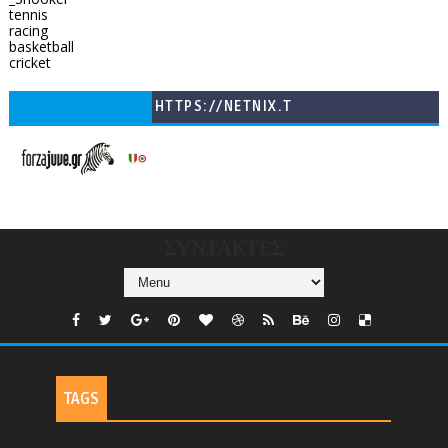
tennis
racing
basketball
cricket
HTTPS://NETNIX.T
V/COUNTRIES/GR/
CHANNELS/GNOMI-
TV
ΣΥΝΤΑΚΤΕΣ
TAGS