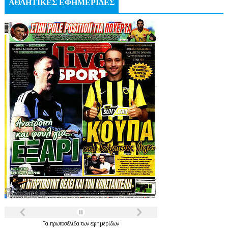
ΑΘΛΗΤΙΚΕΣ ΕΦΗΜΕΡΙΔΕΣ
Τα
πρωτοσέλιδα
των
εφημερίδων