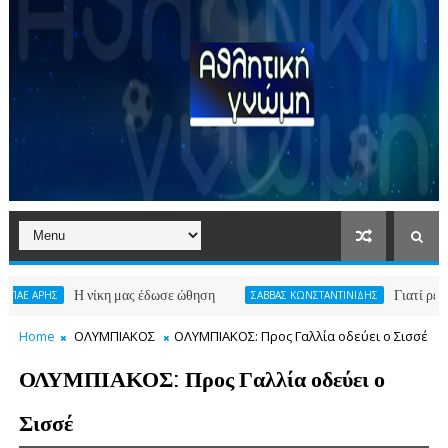
Η νίκη μας έδωσε ώθηση
Γιατί ρε φίλε
ΗΣ
ΣΑΒΒΑΣ ΚΩΝΣΤΑΝΤΙΝΙΔΗΣ
Home
ΟΛΥΜΠΙΑΚΟΣ
ΟΛΥΜΠΙΑΚΟΣ: Προς Γαλλία οδεύει ο Σισσέ
ΟΛΥΜΠΙΑΚΟΣ: Προς Γαλλία οδεύει ο
Σισσέ