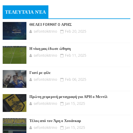
ΤΕΛΕΥΤΑΊΑ ΝΈΑ
ΘΕΛΕΙ FORMAT O ΑΡΗΣ
sefontokitrino
Feb 20, 2025
Η νίκη μας έδωσε ώθηση
sefontokitrino
Feb 11, 2025
Γιατί ρε φίλε
sefontokitrino
Feb 06, 2025
Πρώτη χειμερινή μεταγραφή για ΑΡΗ ο Μεντίλ
sefontokitrino
Jan 15, 2025
Τέλος από τον Άρη ο Χουάνκαρ
sefontokitrino
Jan 15, 2025