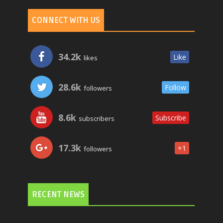
CONNECT WITH US
34.2k
Like
likes
28.6k
Follow
followers
8.6k
Subscribe
subscribers
17.3k
+1
followers
RECENT NEWS