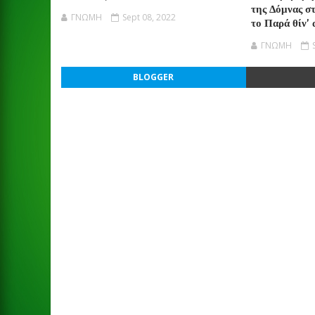
της Δόμνας σ
ΓΝΩΜΗ
Sept 08, 2022
το Παρά θίν’ 
ΓΝΩΜΗ
BLOGGER