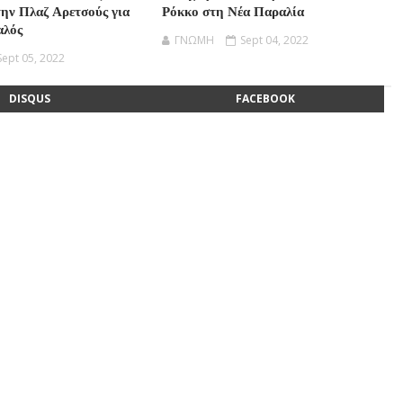
την Πλαζ Αρετσούς για
Ρόκκο στη Νέα Παραλία
αλός
ΓΝΩΜΗ
Sept 04, 2022
Sept 05, 2022
DISQUS
FACEBOOK