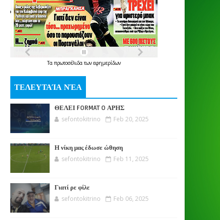
Τα
πρωτοσέλιδα
των
εφημερίδων
ΤΕΛΕΥΤΑΊΑ ΝΈΑ
ΘΕΛΕΙ FORMAT O ΑΡΗΣ
sefontokitrino
Feb 20, 2025
Η νίκη μας έδωσε ώθηση
sefontokitrino
Feb 11, 2025
Γιατί ρε φίλε
sefontokitrino
Feb 06, 2025