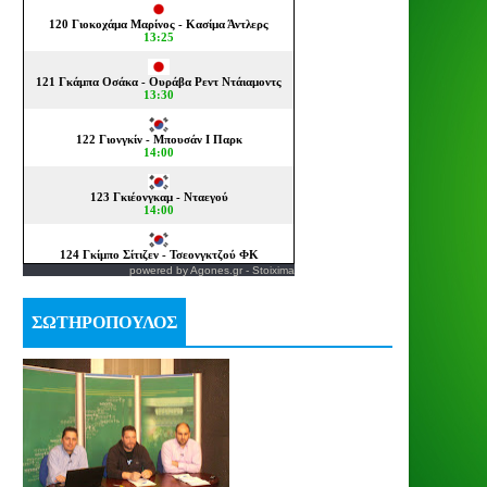
powered by
Agones.gr
-
Stoixima
ΣΩΤΗΡΟΠΟΥΛΟΣ