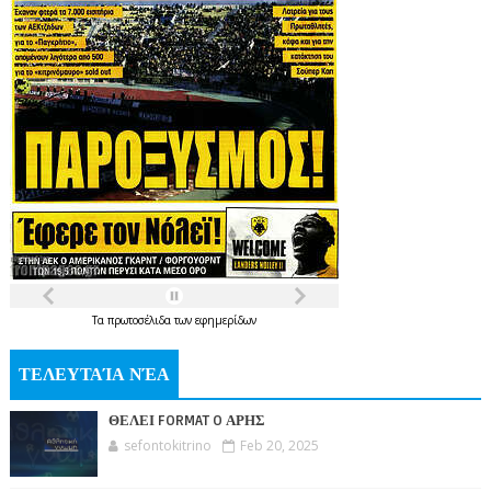
Τα
πρωτοσέλιδα
των
εφημερίδων
ΤΕΛΕΥΤΑΊΑ ΝΈΑ
ΘΕΛΕΙ FORMAT O ΑΡΗΣ
sefontokitrino
Feb 20, 2025