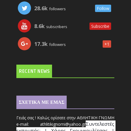
28.6k
Follow
followers
8.6k
Subscribe
subscribers
17.3k
+1
followers
RECENT NEWS
ΣΧΕΤΙΚΑ ΜΕ ΕΜΑΣ
Γειάς σας ! Καλώς ορίσατε στην ΑΘΛΗΤΙΚΗ ΓΝΩΜΗ
Συντ
ελεστές 
e-mail: athl
it
ikignomi@yahoo.gr
εκπομπής: | Χάρης Γκουγκουλίτσας | 