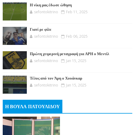
Η νίκη μας έδωσε ώθηση
sefontokitrino
Feb 11, 2025
Γιατί ρε φίλε
sefontokitrino
Feb 06, 2025
Πρώτη χειμερινή μεταγραφή για ΑΡΗ ο Μεντίλ
sefontokitrino
Jan 15, 2025
Τέλος από τον Άρη ο Χουάνκαρ
sefontokitrino
Jan 15, 2025
Η ΒΟΥΛΑ ΠΑΤΟΥΛΙΔΟΥ