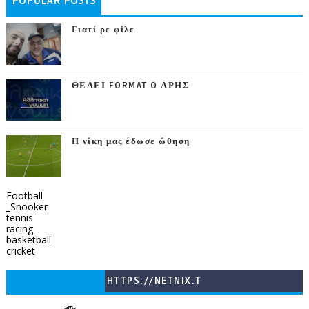
POPULAR POSTS
Γιατί ρε φίλε
ΘΕΛΕΙ FORMAT O ΑΡΗΣ
Η νίκη μας έδωσε ώθηση
Football
_Snooker
tennis
racing
basketball
cricket
HTTPS://NETNIX.T
V/COUNTRIES/GR/