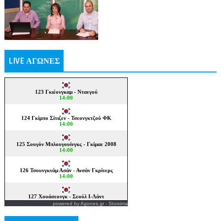
LIVE ΑΓΩΝΕΣ
powered by
Agones.gr
-
Stoixima