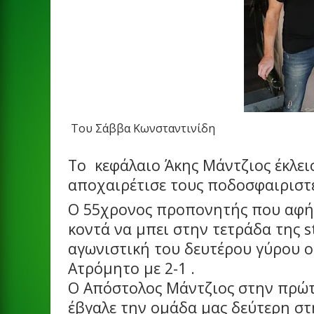
Του Σάββα Κωνσταντινίδη
Το
κεφάλαιο Άκης Μάντζιος έκλει
αποχαιρέτισε τους ποδοσφαιριστέ
Ο 55χρονος προπονητής που αφήν
κοντά να μπει στην τετράδα της
s
αγωνιστική του δευτέρου γύρου ο
Ατρόμητο με 2-1 .
Ο Απόστολος Μάντζιος στην πρώτη
έβγαλε την ομάδα μας δεύτερη στ