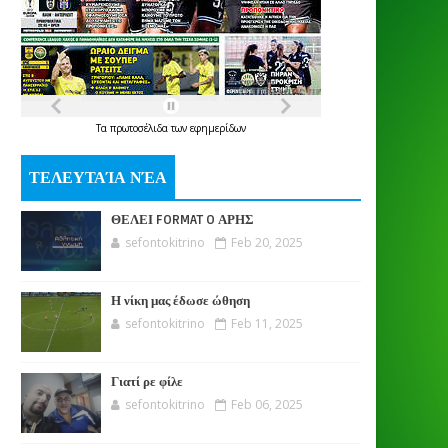
Τα
πρωτοσέλιδα
των
εφημερίδων
ΤΕΛΕΥΤΑΊΑ ΝΈΑ
ΘΕΛΕΙ FORMAT O ΑΡΗΣ
sefontokitrino
Feb 20, 2025
Η νίκη μας έδωσε ώθηση
sefontokitrino
Feb 11, 2025
Γιατί ρε φίλε
sefontokitrino
Feb 06, 2025