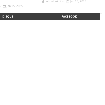
sefontokitrino
Jan 15, 2025
o
Jan 15, 2025
DISQUS
FACEBOOK