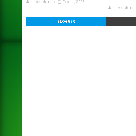
sefontokitrino
Feb 11, 2025
sefontokitrin
BLOGGER