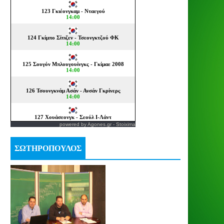
powered by
Agones.gr
-
Stoixima
ΣΩΤΗΡΟΠΟΥΛΟΣ