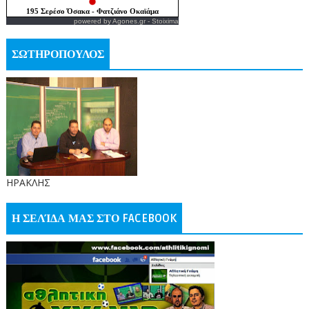
powered by
Agones.gr
-
Stoixima
ΣΩΤΗΡΟΠΟΥΛΟΣ
ΗΡΑΚΛΗΣ
Η ΣΕΛΊΔΑ ΜΑΣ ΣΤΟ FACEBOOK