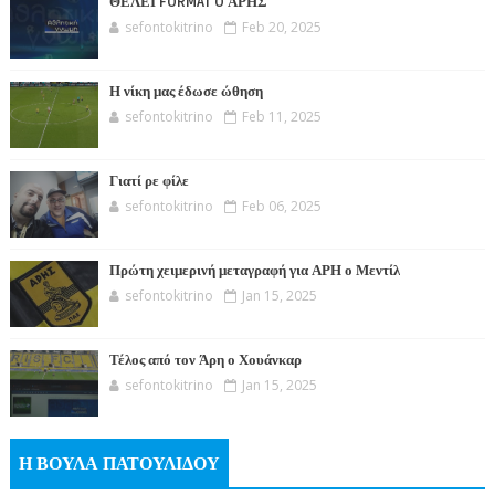
ΘΕΛΕΙ FORMAT O ΑΡΗΣ
sefontokitrino
Feb 20, 2025
Η νίκη μας έδωσε ώθηση
sefontokitrino
Feb 11, 2025
Γιατί ρε φίλε
sefontokitrino
Feb 06, 2025
Πρώτη χειμερινή μεταγραφή για ΑΡΗ ο Μεντίλ
sefontokitrino
Jan 15, 2025
Τέλος από τον Άρη ο Χουάνκαρ
sefontokitrino
Jan 15, 2025
Η ΒΟΥΛΑ ΠΑΤΟΥΛΙΔΟΥ