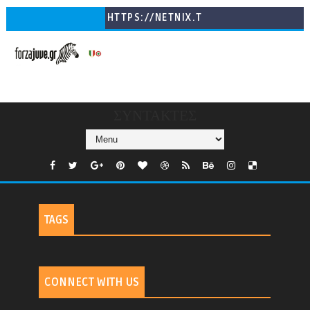
HTTPS://NETNIX.T
V/COUNTRIES/GR/
CHANNELS/GNOMI-
TV
ΣΥΝΤΑΚΤΕΣ
TAGS
CONNECT WITH US