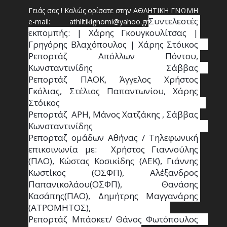
Γειάς σας ! Καλώς ορίσατε στην ΑΘΛΗΤΙΚΗ ΓΝΩΜΗ
Συντ
ελεστές 
e-mail: athl
it
ikignomi@yahoo.gr
εκπομπής: | Χάρης Γκουγκουλίτσας | 
Γρηγόρης Βλαχόπουλος | Χάρης Στόικος                                                                                                                                     
Ρεπορτάζ Απόλλων Πόντου, 
Κωνσταντινίδης   Σάββας                                                                    
Ρεπορτάζ ΠΑΟΚ, Άγγελος Χρήστος 
Γκόλιας, Στέλιος Παπαντωνίου, Χάρης 
Στόικος                                                                        
Ρεπορτάζ  ΑΡΗ, Μάνος Χατζάκης , Σάββας 
Κωνσταντινίδης                                                                                                  
Ρεπορταζ ομάδων Αθήνας / Τηλεφωνική 
επικοινωνία με:  Χρήστος Γιαννούλης 
(ΠΑΟ), Κώστας Κοσικίδης (ΑΕΚ), Γιάννης 
Κωστίκος (ΟΣΦΠ), Αλέξανδρος 
Παπανικολάου(ΟΣΦΠ), Θανάσης 
Κασάπης(ΠΑΟ), Δημήτρης Μαγγανάρης 
(ΑΤΡΟΜΗΤΟΣ),                                       
Ρεπορτάζ Μπάσκετ/ Θάνος Φωτόπουλος                                                                                                