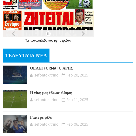
Τα
πρωτοσέλιδα
των
εφημερίδων
ΤΕΛΕΥΤΑΊΑ ΝΈΑ
ΘΕΛΕΙ FORMAT O ΑΡΗΣ
sefontokitrino
Feb 20, 2025
Η νίκη μας έδωσε ώθηση
sefontokitrino
Feb 11, 2025
Γιατί ρε φίλε
sefontokitrino
Feb 06, 2025