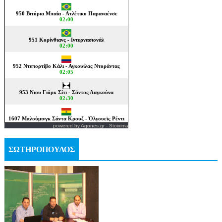
powered by
Agones.gr
-
Stoixima
ΣΩΤΗΡΟΠΟΥΛΟΣ