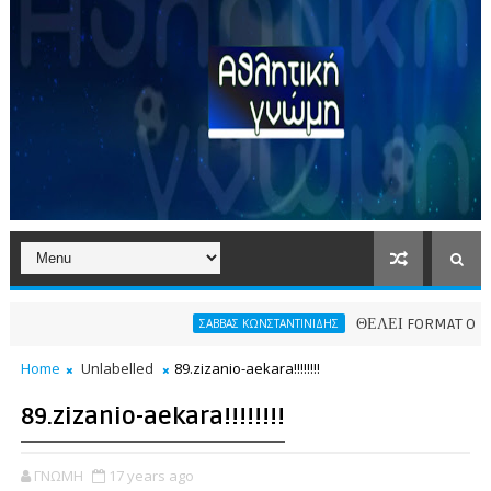
ΘΕΛΕΙ FORMAT O ΑΡΗΣ
ΣΑΒΒΑΣ ΚΩΝΣΤΑΝΤΙΝΙΔΗΣ
Home
Unlabelled
89.zizanio-aekara!!!!!!!!
89.zizanio-aekara!!!!!!!!
ΓΝΩΜΗ
17 years ago