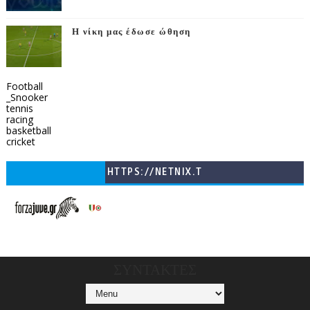
Η νίκη μας έδωσε ώθηση
Football
_Snooker
tennis
racing
basketball
cricket
HTTPS://NETNIX.T
V/COUNTRIES/GR/
CHANNELS/GNOMI-
TV
ΣΥΝΤΑΚΤΕΣ