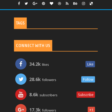
TAGS
CONNECT WITH US
34.2k
Like
likes
28.6k
Follow
followers
8.6k
Subscribe
subscribers
17.3k
+1
followers