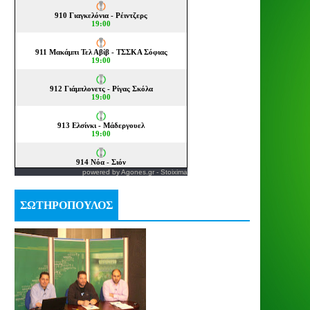
powered by
Agones.gr
-
Stoixima
ΣΩΤΗΡΟΠΟΥΛΟΣ