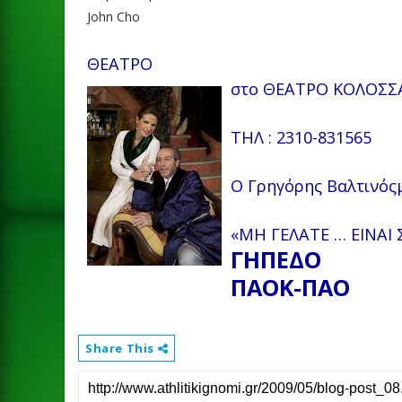
John Cho
ΘΕΑΤΡΟ
στο ΘΕΑΤΡΟ
ΚΟΛΟΣΣΑ
ΤΗΛ : 2310-831565
Ο Γρηγόρης Βαλτινός
«ΜΗ ΓΕΛΑΤΕ … ΕΙΝΑΙ 
ΓΗΠΕΔΟ
ΠΑΟΚ-ΠΑΟ
Share This