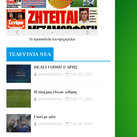
Τα
πρωτοσέλιδα
των
εφημερίδων
ΤΕΛΕΥΤΑΊΑ ΝΈΑ
ΘΕΛΕΙ FORMAT O ΑΡΗΣ
sefontokitrino
Feb 20, 2025
Η νίκη μας έδωσε ώθηση
sefontokitrino
Feb 11, 2025
Γιατί ρε φίλε
sefontokitrino
Feb 06, 2025