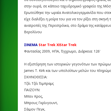
στην ουρά, σε κάποιο ταχυδρομικό γραφείο της Μόσχ
Ερωτεύθηκε την ωραία Ανατολικογερμανίδα που στεκό
είχε διαλέξει η μοίρα του για να τον ρίξει στη σκηνή 
ανατροπές της Περεστρόικα, στο δράμα της κατάρρευσ
Βερολίνου
ΣΙΝΕΜΑ
Star Trek XIStar Trek
Φαντασίας 2009, ΗΠΑ, Έγχρωμο, Διάρκεια: 126'
Η εξιστόρηση των ιστορικών γεγονότων των πρώιμω
James T. Kirk και των υπολοίπων μελών του πληρώμα
ΣΚΗΝΟΘΕΣΙΑ:
Τζέι Τζέι Έιμπραμς
ΠΑΙΖΟΥΝ:
Μπεν Κρος,
Μπρους Γκρίνγουντ,
Σάιμον Πεγκ,