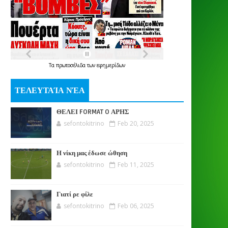
Τα
πρωτοσέλιδα
των
εφημερίδων
ΤΕΛΕΥΤΑΊΑ ΝΈΑ
ΘΕΛΕΙ FORMAT O ΑΡΗΣ
sefontokitrino
Feb 20, 2025
Η νίκη μας έδωσε ώθηση
sefontokitrino
Feb 11, 2025
Γιατί ρε φίλε
sefontokitrino
Feb 06, 2025