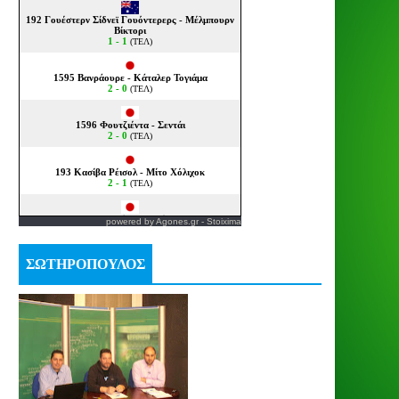
powered by
Agones.gr
-
Stoixima
ΣΩΤΗΡΟΠΟΥΛΟΣ