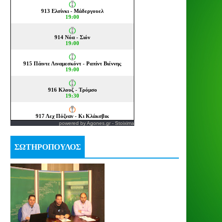
powered by
Agones.gr
-
Stoixima
ΣΩΤΗΡΟΠΟΥΛΟΣ