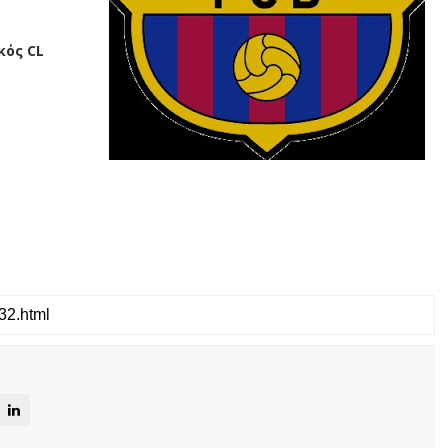
κός CL