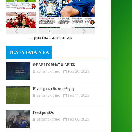
Τα
πρωτοσέλιδα
των
εφημερίδων
ΤΕΛΕΥΤΑΊΑ ΝΈΑ
ΘΕΛΕΙ FORMAT O ΑΡΗΣ
sefontokitrino
Feb 20, 2025
Η νίκη μας έδωσε ώθηση
sefontokitrino
Feb 11, 2025
Γιατί ρε φίλε
sefontokitrino
Feb 06, 2025