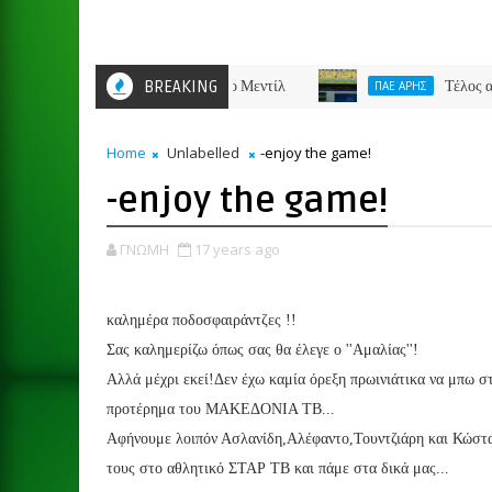
BREAKING
Τέλος από τον Άρ
ΠΑΕ ΑΡΗΣ
Home
Unlabelled
-enjoy the game!
-enjoy the game!
ΓΝΩΜΗ
17 years ago
καλημέρα ποδοσφαιράντζες !!
Σας καλημερίζω όπως σας θα έλεγε ο ''Αμαλίας''!
Αλλά μέχρι εκεί!Δεν έχω καμία όρεξη πρωινιάτικα να μπω στη
προτέρημα του ΜΑΚΕΔΟΝΙΑ ΤΒ...
Αφήνουμε λοιπόν Ασλανίδη,Αλέφαντο,Τουντζιάρη και Κώστα
τους στο αθλητικό ΣΤΑΡ ΤΒ και πάμε στα δικά μας...