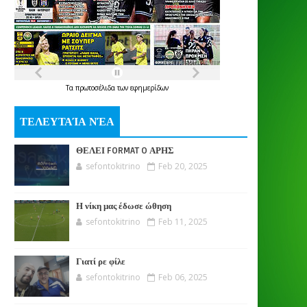
Τα
πρωτοσέλιδα
των
εφημερίδων
ΤΕΛΕΥΤΑΊΑ ΝΈΑ
ΘΕΛΕΙ FORMAT O ΑΡΗΣ
sefontokitrino
Feb 20, 2025
Η νίκη μας έδωσε ώθηση
sefontokitrino
Feb 11, 2025
Γιατί ρε φίλε
sefontokitrino
Feb 06, 2025