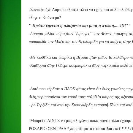
-Συνταξιούχε Λάμπρο ελπίζω τώρα να έχεις πιο πολυ ελεύθερ
έλεγε ο Κούντερα?
'''Πρώτα έρχεται η αλαζονεία και μετά η πτώση.....!!!!""
-Λάμπρο ,αλλος τώρα,όταν ''έτρωγες΄΄ τον Λίννεν ,έτρωγες τι
παρακαλάς τον Μπέο και τον Θεοδωρίδη για να παίζεις στην 
-Με κωστίκα και γιωρίκα η Βέροια ήταν φέτος το καλύτερο πο
-Καστοριά στην ΓΟΥ,με κουμπαράκια στον πάγκο,πάλι καλά είνα
-Αυτό που κέρδισε ο ΠΑΟΚ φέτος είναι ότι όσες γυναίκες πηγ
Λίλη,περιποιούνται τον
εαυτό τους πολύ!!!ο καιρός της αξυρισι
- ρε Τερζίδη και από την Στουτγκάρδη εκπομπή!!Άντε και από
-
Μπορεί η ΛΙΝΤΣ να μας πληγώνει,όπως πάντα,αλλά έχουμε 
ΡΟΖΑΡΙΟ ΣΕΝΤΡΑΛ!!χαιρετίσματα στα
παιδιά
εκεί!!!!!! ε