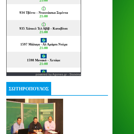
powered by
Agones.gr
-
Stoixima
ΣΩΤΗΡΟΠΟΥΛΟΣ