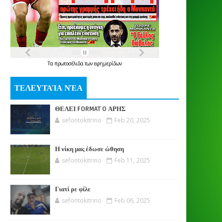
Τα
πρωτοσέλιδα
των
εφημερίδων
ΤΕΛΕΥΤΑΊΑ ΝΈΑ
ΘΕΛΕΙ FORMAT O ΑΡΗΣ
sefontokitrino
Feb 20, 2025
Η νίκη μας έδωσε ώθηση
sefontokitrino
Feb 11, 2025
Γιατί ρε φίλε
sefontokitrino
Feb 06, 2025