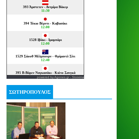
powered by
Agones.gr
-
Stoixima
ΣΩΤΗΡΟΠΟΥΛΟΣ