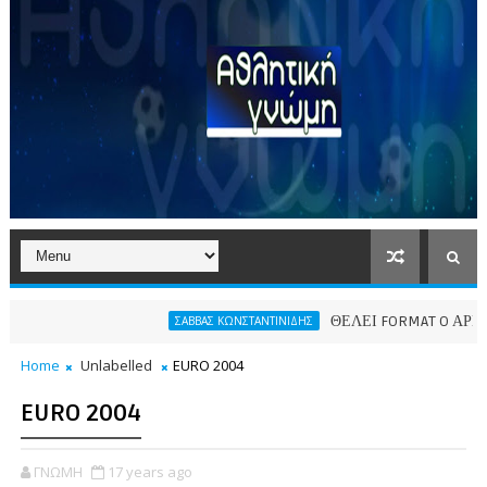
ΘΕΛΕΙ FORMAT O ΑΡΗΣ
ΣΑΒΒΑΣ ΚΩΝΣΤΑΝΤΙΝΙΔΗΣ
Home
Unlabelled
EURO 2004
EURO 2004
ΓΝΩΜΗ
17 years ago