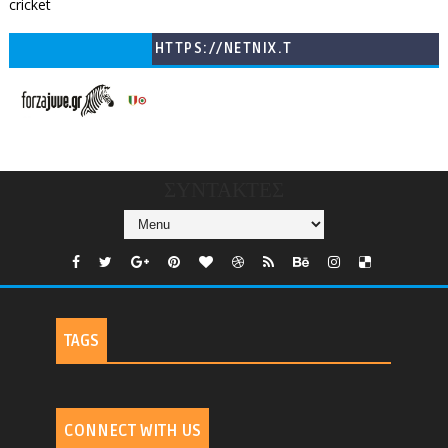
cricket
HTTPS://NETNIX.T
V/COUNTRIES/GR/
CHANNELS/GNOMI-
TV
ΣΥΝΤΑΚΤΕΣ
TAGS
CONNECT WITH US