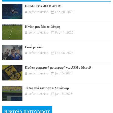
ΘΕΛΕΙ FORMAT O ΑΡΗΣ
sefontokitrino
Feb 20, 2025
Η νίκη μας έδωσε ώθηση
sefontokitrino
Feb 11, 2025
Γιατί ρε φίλε
sefontokitrino
Feb 06, 2025
Πρώτη χειμερινή μεταγραφή για ΑΡΗ ο Μεντίλ
sefontokitrino
Jan 15, 2025
Τέλος από τον Άρη ο Χουάνκαρ
sefontokitrino
Jan 15, 2025
Η ΒΟΥΛΑ ΠΑΤΟΥΛΙΔΟΥ