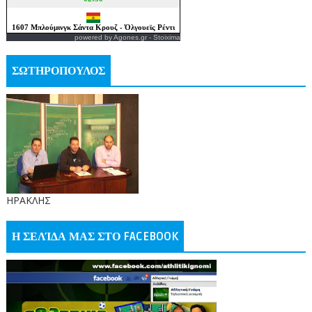
powered by
Agones.gr
-
Stoixima
ΣΩΤΗΡΟΠΟΥΛΟΣ
ΗΡΑΚΛΗΣ
Η ΣΕΛΊΔΑ ΜΑΣ ΣΤΟ FACEBOOK