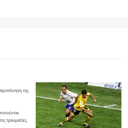
 προπόνηση της
οπονούνται
ες τραυματίες.