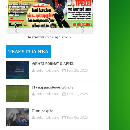
Τα
πρωτοσέλιδα
των
εφημερίδων
ΤΕΛΕΥΤΑΊΑ ΝΈΑ
ΘΕΛΕΙ FORMAT O ΑΡΗΣ
sefontokitrino
Feb 20, 2025
Η νίκη μας έδωσε ώθηση
sefontokitrino
Feb 11, 2025
Γιατί ρε φίλε
sefontokitrino
Feb 06, 2025