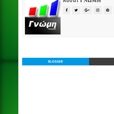
About ΓΝΩΜΗ
BLOGGER