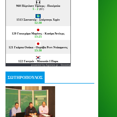
powered by
Agones.gr
-
Stoixima
ΣΩΤΗΡΟΠΟΥΛΟΣ