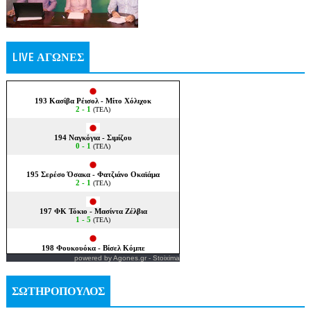
LIVE ΑΓΩΝΕΣ
powered by
Agones.gr
-
Stoixima
ΣΩΤΗΡΟΠΟΥΛΟΣ