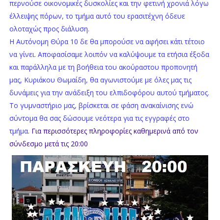
περνούσε οικονομικές δυσκολίες και την φετινή χρονιά λόγω
έλλειψης πόρων, το τμήμα αυτό του ερασιτέχνη όδευε
ολοταχώς προς διάλυση.
Η Αυτόνομη Θύρα 10 δε θα μπορούσε να αφήσει κάτι τέτοιο
να γίνει. Αποφασίσαμε λοιπόν να καλύψουμε τα ετήσια έξοδα
και παράλληλα με τη βοήθεια του ακούραστου προπονητή
μας, Κυριάκου Θωμαίδη, θα αγωνιστούμε με όλες μας τις
δυνάμεις για την ανάδειξη του ελπιδοφόρου αυτού τμήματος.
Το γυμναστήριο μας, βρίσκεται σε φάση ανακαίνισης ενώ
σύντομα θα σας δώσουμε νεότερα για τις εγγραφές στο
τμήμα
.
Για περισσότερες πληροφορίες καθημερινά από τον
σύνδεσμο μετά τις 20:00