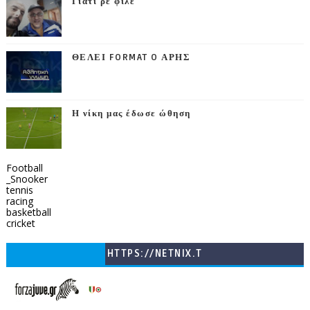
Γιατί ρε φίλε
ΘΕΛΕΙ FORMAT O ΑΡΗΣ
Η νίκη μας έδωσε ώθηση
Football
_Snooker
tennis
racing
basketball
cricket
HTTPS://NETNIX.T
V/COUNTRIES/GR/
CHANNELS/GNOMI-