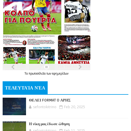
Τα
πρωτοσέλιδα
των
εφημερίδων
ΤΕΛΕΥΤΑΊΑ ΝΈΑ
ΘΕΛΕΙ FORMAT O ΑΡΗΣ
sefontokitrino
Feb 20, 2025
Η νίκη μας έδωσε ώθηση
sefontokitrino
Feb 11, 2025