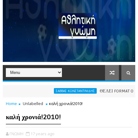
ΘΕΛΕΙ FORMAT O ΑΡΗΣ
ΣΑΒΒΑΣ ΚΩΝΣΤΑΝΤΙΝΙΔΗΣ
Home
Unlabelled
καλή χρονιά!2010!
καλή χρονιά!2010!
ΓΝΩΜΗ
17 years ago