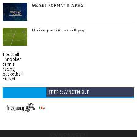
ΘΕΛΕΙ FORMAT O ΑΡΗΣ
Η νίκη μας έδωσε ώθηση
Football
_Snooker
tennis
racing
basketball
cricket
HTTPS://NETNIX.T
V/COUNTRIES/GR/
CHANNELS/GNOMI-
TV
ΣΥΝΤΑΚΤΕΣ