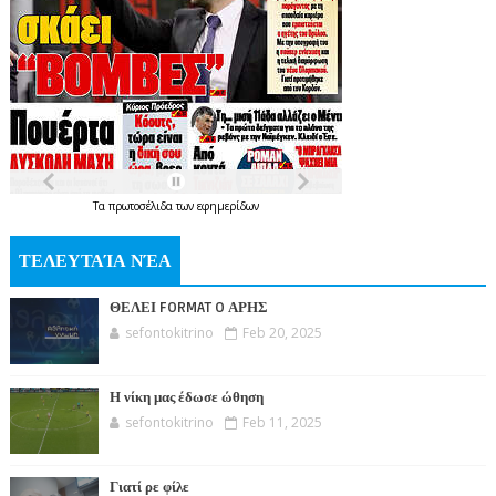
Τα
πρωτοσέλιδα
των
εφημερίδων
ΤΕΛΕΥΤΑΊΑ ΝΈΑ
ΘΕΛΕΙ FORMAT O ΑΡΗΣ
sefontokitrino
Feb 20, 2025
Η νίκη μας έδωσε ώθηση
sefontokitrino
Feb 11, 2025
Γιατί ρε φίλε