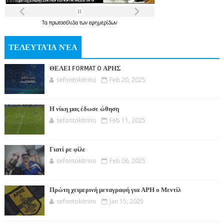
Τα
πρωτοσέλιδα
των
εφημερίδων
ΤΕΛΕΥΤΑΊΑ ΝΈΑ
ΘΕΛΕΙ FORMAT O ΑΡΗΣ
sefontokitrino
Feb 20, 2025
Η νίκη μας έδωσε ώθηση
sefontokitrino
Feb 11, 2025
Γιατί ρε φίλε
sefontokitrino
Feb 06, 2025
Πρώτη χειμερινή μεταγραφή για ΑΡΗ ο Μεντίλ
sefontokitrino
Jan 15, 2025