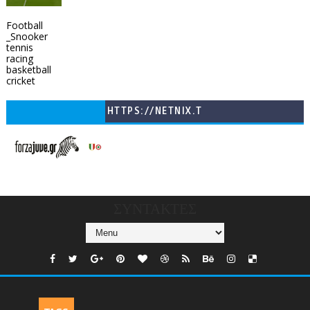
Football
_Snooker
tennis
racing
basketball
cricket
HTTPS://NETNIX.T
V/COUNTRIES/GR/
CHANNELS/GNOMI-
TV
ΣΥΝΤΑΚΤΕΣ