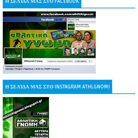
Η ΣΕΛΊΔΑ ΜΑΣ ΣΤΟ FACEBOOK
Η ΣΕΛΊΔΑ ΜΑΣ ΣΤΟ INSTAGRAM ATHLGNOMI