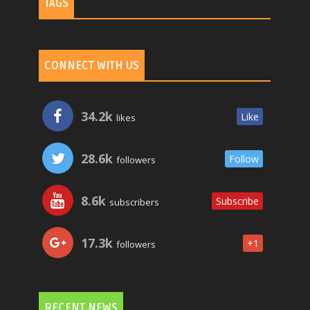
TAGS
CONNECT WITH US
34.2k
Like
likes
28.6k
Follow
followers
8.6k
Subscribe
subscribers
17.3k
+1
followers
RECENT NEWS