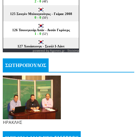
powered by
Agones.gr
-
Stoixima
ΣΩΤΗΡΟΠΟΥΛΟΣ
ΗΡΑΚΛΗΣ