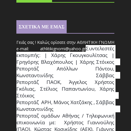
ΣΧΕΤΙΚΑ ΜΕ ΕΜΑΣ
Γειάς σας ! Καλώς ορίσατε στην ΑΘΛΗΤΙΚΗ ΓΝΩΜΗ
Συντ
ελεστές 
e-mail: athl
it
ikignomi@yahoo.gr
εκπομπής: | Χάρης Γκουγκουλίτσας | 
Γρηγόρης Βλαχόπουλος | Χάρης Στόικος                                                                                                                                     
Ρεπορτάζ Απόλλων Πόντου, 
Κωνσταντινίδης   Σάββας                                                                    
Ρεπορτάζ ΠΑΟΚ, Άγγελος Χρήστος 
Γκόλιας, Στέλιος Παπαντωνίου, Χάρης 
Στόικος                                                                        
Ρεπορτάζ  ΑΡΗ, Μάνος Χατζάκης , Σάββας 
Κωνσταντινίδης                                                                                                  
Ρεπορταζ ομάδων Αθήνας / Τηλεφωνική 
επικοινωνία με:  Χρήστος Γιαννούλης 
(ΠΑΟ), Κώστας Κοσικίδης (ΑΕΚ), Γιάννης 