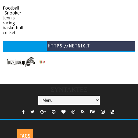
Football
_Snooker
tennis
racing
basketball
cricket
HTTPS://NETNIX.T
V/COUNTRIES/GR/
CHANNELS/GNOMI-
TV
ΣΥΝΤΑΚΤΕΣ
TAGS