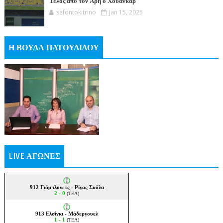
Τέλος από τον Άρη ο Χουάνκαρ
sefontokitrino
Jan 15, 2025
Η ΒΟΥΛΑ ΠΑΤΟΥΛΙΔΟΥ
LIVE ΑΓΩΝΕΣ