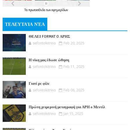
Τα
πρωτοσέλιδα
των
εφημερίδων
ΤΕΛΕΥΤΑΊΑ ΝΈΑ
ΘΕΛΕΙ FORMAT O ΑΡΗΣ
sefontokitrino
Feb 20, 2025
Η νίκη μας έδωσε ώθηση
sefontokitrino
Feb 11, 2025
Γιατί ρε φίλε
sefontokitrino
Feb 06, 2025
Πρώτη χειμερινή μεταγραφή για ΑΡΗ ο Μεντίλ
sefontokitrino
Jan 15, 2025