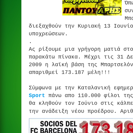
Όπ
συ
Μπ
διεξαχθούν την Κυριακή 13 Ιουνί
υποχρεώσεων.
.
Aς ρίξουμε μια γρήγορη ματιά στ
παρακάτω πίνακα. Μέχρι τις 31 Δ
2009 η λαϊκή βάση της Μπαρτσελό
απαριθμεί 173.187 μέλη!!!
Σύμφωνα με την Καταλανική εφημε
Sport
πάνω απο 110.000 φίλοι της
θα κληθούν τον Ιούνιο στις κάλπ
την ανάδειξη νέ
ου προέδρου. Αρι