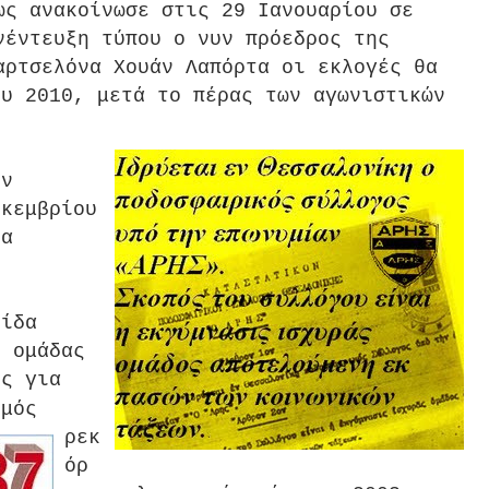
ως ανακοίνωσε στις 29 Ιανουαρίου σε
νέντευξη τύπου ο νυν πρόεδρος της
αρτσελόνα Χουάν Λαπόρτα οι εκλογές θα
ου 2010, μετά το πέρας των αγωνιστικών
oν
εκεμβρίου
να
ρίδα
 ομάδας
ες για
θμός
ρεκ
όρ