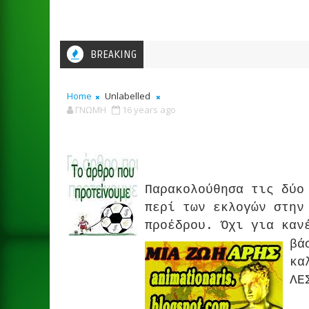
BREAKING
Home
Unlabelled
ΓΝΩΜΗ
16 years ago
Παρακολούθησα τις δύ
περί των εκλογών στην
προέδρου. Όχι για καν
βά
κα
ΛΕ