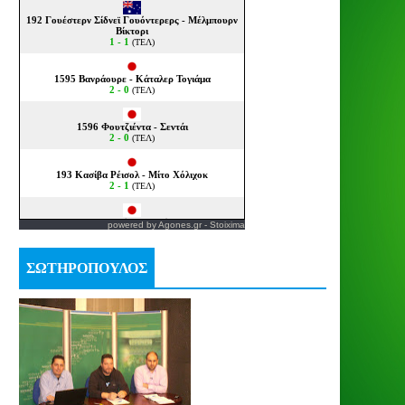
powered by
Agones.gr
-
Stoixima
ΣΩΤΗΡΟΠΟΥΛΟΣ