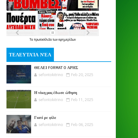
Τα
πρωτοσέλιδα
των
εφημερίδων
ΤΕΛΕΥΤΑΊΑ ΝΈΑ
ΘΕΛΕΙ FORMAT O ΑΡΗΣ
sefontokitrino
Feb 20, 2025
Η νίκη μας έδωσε ώθηση
sefontokitrino
Feb 11, 2025
Γιατί ρε φίλε
sefontokitrino
Feb 06, 2025