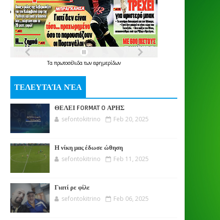
Τα
πρωτοσέλιδα
των
εφημερίδων
ΤΕΛΕΥΤΑΊΑ ΝΈΑ
ΘΕΛΕΙ FORMAT O ΑΡΗΣ
sefontokitrino
Feb 20, 2025
Η νίκη μας έδωσε ώθηση
sefontokitrino
Feb 11, 2025
Γιατί ρε φίλε
sefontokitrino
Feb 06, 2025