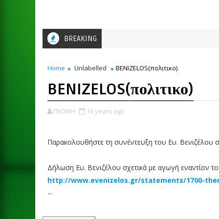
BREAKING
Home
Unlabelled
BENIZELOS(πολιτικο)
BENIZELOS(πολιτικο)
ΓΝΩΜΗ
16 years ago
Παρακολουθήστε τη συνέντευξη του Ευ. Βενιζέλου 
Δήλωση Ευ. Βενιζέλου σχετικά με αγωγή εναντίον τ
http://www.evenizelos.gr/statements/1700-th
--