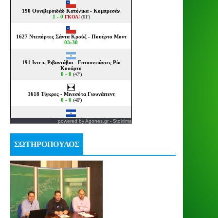
powered by
Agones.gr
-
Stoixima
ΣΩΤΗΡΟΠΟΥΛΟΣ