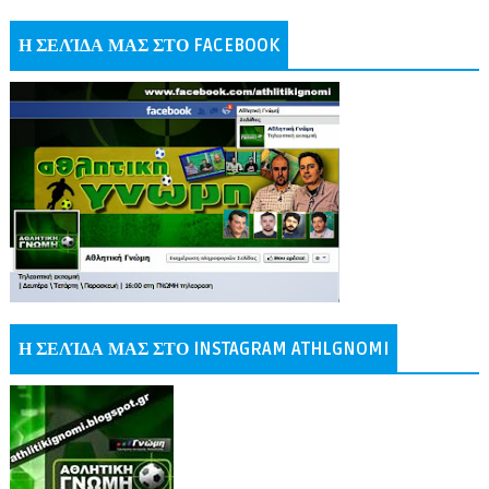
Η ΣΕΛΊΔΑ ΜΑΣ ΣΤΟ FACEBOOK
Η ΣΕΛΊΔΑ ΜΑΣ ΣΤΟ INSTAGRAM ATHLGNOMI