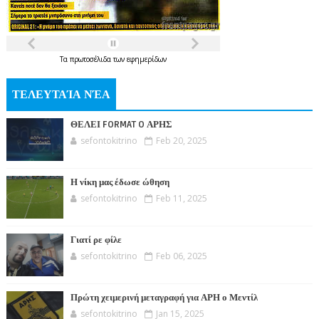
Τα
πρωτοσέλιδα
των
εφημερίδων
ΤΕΛΕΥΤΑΊΑ ΝΈΑ
ΘΕΛΕΙ FORMAT O ΑΡΗΣ
sefontokitrino
Feb 20, 2025
Η νίκη μας έδωσε ώθηση
sefontokitrino
Feb 11, 2025
Γιατί ρε φίλε
sefontokitrino
Feb 06, 2025
Πρώτη χειμερινή μεταγραφή για ΑΡΗ ο Μεντίλ
sefontokitrino
Jan 15, 2025