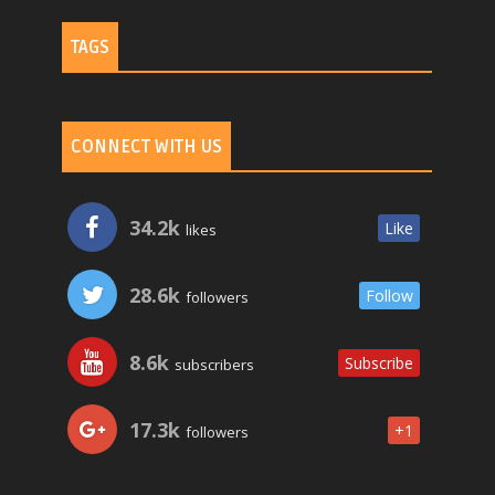
TAGS
CONNECT WITH US
34.2k
Like
likes
28.6k
Follow
followers
8.6k
Subscribe
subscribers
17.3k
+1
followers