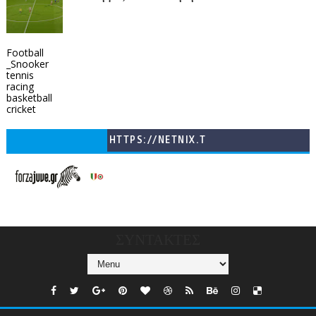
Football
_Snooker
tennis
racing
basketball
cricket
HTTPS://NETNIX.T
V/COUNTRIES/GR/
CHANNELS/GNOMI-
TV
ΣΥΝΤΑΚΤΕΣ