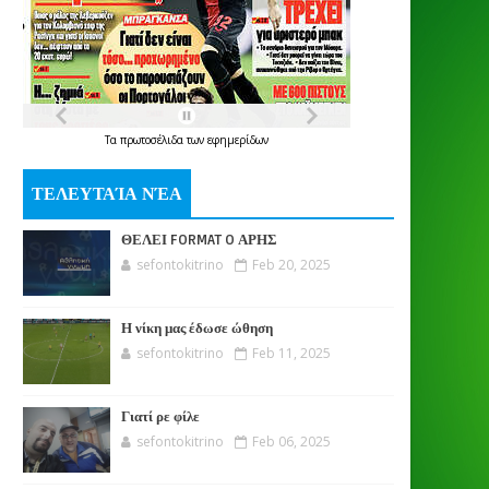
Τα
πρωτοσέλιδα
των
εφημερίδων
ΤΕΛΕΥΤΑΊΑ ΝΈΑ
ΘΕΛΕΙ FORMAT O ΑΡΗΣ
sefontokitrino
Feb 20, 2025
Η νίκη μας έδωσε ώθηση
sefontokitrino
Feb 11, 2025
Γιατί ρε φίλε
sefontokitrino
Feb 06, 2025