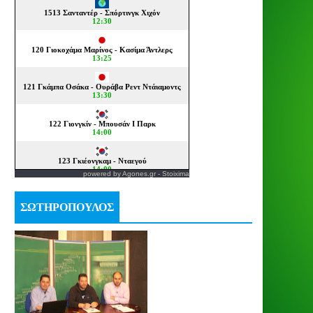
powered by
Agones.gr
-
Stoixima
ΣΩΤΗΡΟΠΟΥΛΟΣ