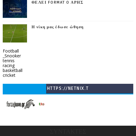
ΘΕΛΕΙ FORMAT O ΑΡΗΣ
Η νίκη μας έδωσε ώθηση
Football
_Snooker
tennis
racing
basketball
cricket
HTTPS://NETNIX.T
V/COUNTRIES/GR/
CHANNELS/GNOMI-
TV
ΣΥΝΤΑΚΤΕΣ