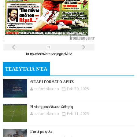
Τα
πρωτοσέλιδα
των
εφημερίδων
ΤΕΛΕΥΤΑΊΑ ΝΈΑ
ΘΕΛΕΙ FORMAT O ΑΡΗΣ
sefontokitrino
Feb 20, 2025
Η νίκη μας έδωσε ώθηση
sefontokitrino
Feb 11, 2025
Γιατί ρε φίλε