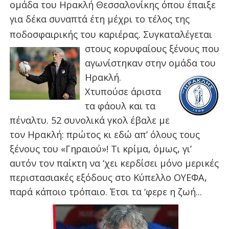
ομάδα του Ηρακλή Θεσσαλονίκης όπου έπαιξε
για δέκα συναπτά έτη μέχρι το τέλος της
ποδοσφαιρικής του καριέρας. Συγκαταλέγ
εται
στους κορυφαίους
ξένους που
αγωνίστηκαν στην ομάδα του
Ηρακλή.
Χτυπούσε άριστα
τα φάουλ και τα
πέναλτυ. 52 συνολικά γκολ έβαλε με
τον Ηρακλή: πρώτος κι εδώ απ’ όλους τους
ξένους του «Γηραιού»! Τι κρίμα, όμως, γι’
αυτόν τον παίκτη να ‘χει κερδίσει μόνο μερικές
περιστασιακές εξόδους στο Κύπελλο ΟΥΕΦΑ,
παρά κάποιο τρόπαιο. Έτσι τα ‘φερε η ζωή...