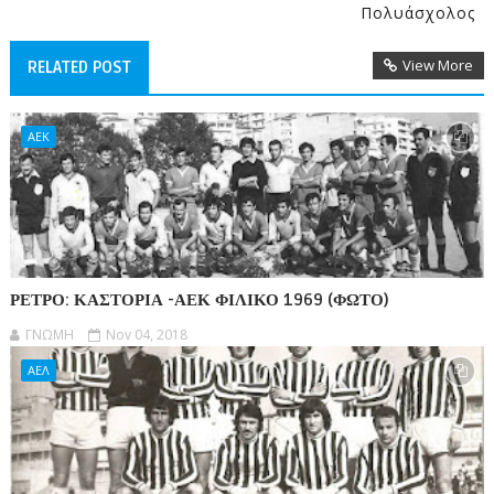
Πολυάσχολος
View More
RELATED POST
ΑΕΚ
ΡΕΤΡΟ: ΚΑΣΤΟΡΙΑ -ΑΕΚ ΦΙΛΙΚΟ 1969 (ΦΩΤΟ)
ΓΝΩΜΗ
Nov 04, 2018
ΑΕΛ