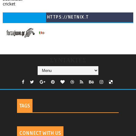
cricket
HTTPS://NETNIX.T
V/COUNTRIES/GR/
CHANNELS/GNOMI-
TV
ΣΥΝΤΑΚΤΕΣ
TAGS
CONNECT WITH US