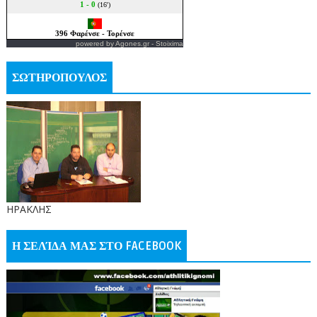
powered by
Agones.gr
-
Stoixima
ΣΩΤΗΡΟΠΟΥΛΟΣ
ΗΡΑΚΛΗΣ
Η ΣΕΛΊΔΑ ΜΑΣ ΣΤΟ FACEBOOK