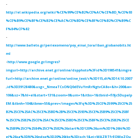
-
http://el.wikipedia.org/wiki/%CE%99%CE%B2%CE%AC%CE%BD_%CE%93
%CE%B9%CE%BF%CE%B2%CE%AC%CE%BD%CE%BF%CE%B2%CE%B9%C
F%84%CF%82
-
http://www.balleto.gr/periexomeno/poy_einai_tora/iban_giobanobits.ht
ml
-
http://www.google.gr/imgres?
imgurl=http://archive.enet.gr/online/dspphoto%3Fid%3D198541&imgre
furl=http://archive.enet.gr/online/online_text/c%3D115,dt%3D14.10.2007
,id%3D39128480&usg=__NmeaTCsONQ0dEVuYmRrNgtvCA8o=&h=200&w=
106&sz=7&hl=el&start=131&zoom=0&um=1&itbs=1&tbnid=fi9jc5DupaIp
EM:&tbnh=104&tbnw=55&prev=/images%3Fq%3D%25CE%2599%25CE%25
B2%25CE%25AC%25CE%25BD%2B%25CE%2593%25CE%25B9%25CE%25BF
%25CE%25B2%25CE%25AC%25CE%25BD%25CE%25BF%25CE%25B2%25CE
%25B9%25CF%2584%25CF%2582%26start%3D120%26um%3D1%26hl%3D
el%26sa%3DN%26ndsp%3D20%26tbs%3Disch:1&ei=WAZRTfrEOMqZOu