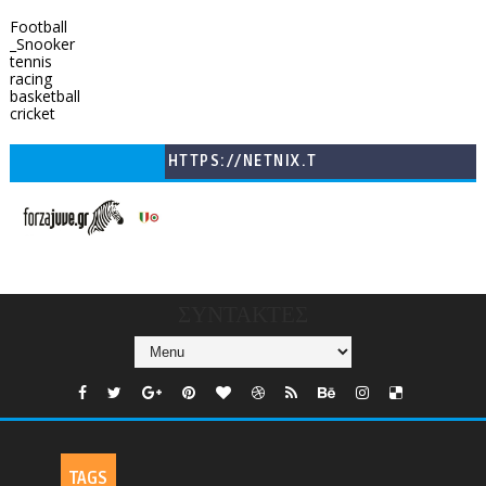
Football
_Snooker
tennis
racing
basketball
cricket
HTTPS://NETNIX.T
V/COUNTRIES/GR/
CHANNELS/GNOMI-
TV
ΣΥΝΤΑΚΤΕΣ
TAGS