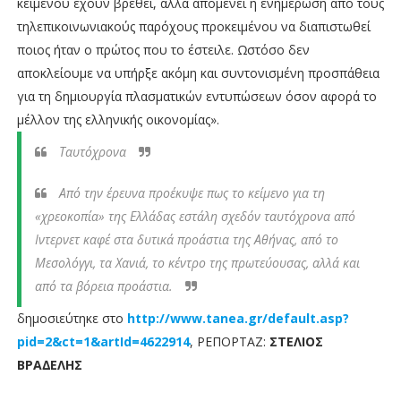
κειµένου έχουν βρεθεί, αλλά αποµένει η ενηµέρωση από τους
τηλεπικοινωνιακούς παρόχους προκειµένου να διαπιστωθεί
ποιος ήταν ο πρώτος που το έστειλε. Ωστόσο δεν
αποκλείουµε να υπήρξε ακόµη και συντονισµένη προσπάθεια
για τη δηµιουργία πλασµατικών εντυπώσεων όσον αφορά το
µέλλον της ελληνικής οικονοµίας».
Ταυτόχρονα
Από την έρευνα προέκυψε πως το κείµενο για τη
«χρεοκοπία» της Ελλάδας εστάλη σχεδόν ταυτόχρονα από
Ιντερνετ καφέ στα δυτικά προάστια της Αθήνας, από το
Μεσολόγγι, τα Χανιά, το κέντρο της πρωτεύουσας, αλλά και
από τα βόρεια προάστια.
δημοσιεύτηκε στο
http://www.tanea.gr/default.asp?
pid=2&ct=1&artId=4622914
, ΡΕΠΟΡΤΑΖ:
ΣΤΕΛΙΟΣ
ΒΡΑ∆ΕΛΗΣ