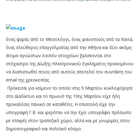
Ενας ψαράς από το Μεσολόγγι, ένας φανοποιός από τα Χανιά,
ένας ελεύθερος επαγγελµατίας από την Αθήνα και δύο ακόµη
άτοµα αγνώστων λοιπόν στοιχείων βρίσκονται στο
στόχαστρο της ∆ίωξης Ηλεκτρονικού Εγκλήµατος προκειµένου
να διαπιστωθεί ποιος από αυτούς αποτελεί τον συντάκτη του
email της χρεοκοπίας.
Πρόκειται για κείµενο το οποίο στις 9 Μαρτίου κυκλοφόρησε
στο ∆ιαδίκτυο και το πρωινό της 10ης Μαρτίου είχε ήδη
προκαλέσει πανικό σε καταθέτες. Η επιστολή είχε την
υπογραφή Γ.Β. και φερόταν να την έχει υπογράψει πρόσωπο
µε επαφές στον τραπεζικό χώρο, αλλά και µε γνωριµίες στον
δηµοσιογραφικό και πολιτικό κόσµο.