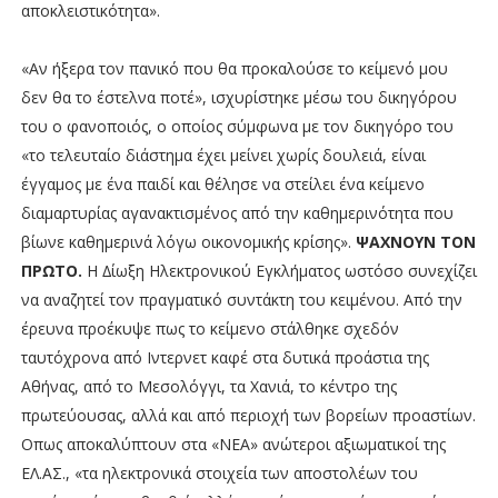
αποκλειστικότητα».
«Αν ήξερα τον πανικό που θα προκαλούσε το κείµενό µου
δεν θα το έστελνα ποτέ», ισχυρίστηκε µέσω του δικηγόρου
του ο φανοποιός, ο οποίος σύµφωνα µε τον δικηγόρο του
«το τελευταίο διάστηµα έχει µείνει χωρίς δουλειά, είναι
έγγαµος µε ένα παιδί και θέλησε να στείλει ένα κείµενο
διαµαρτυρίας αγανακτισµένος από την καθηµερινότητα που
βίωνε καθηµερινά λόγω οικονοµικής κρίσης».
ΨΑΧΝΟΥΝ ΤΟΝ
ΠΡΩΤΟ.
Η ∆ίωξη Ηλεκτρονικού Εγκλήµατος ωστόσο συνεχίζει
να αναζητεί τον πραγµατικό συντάκτη του κειµένου. Από την
έρευνα προέκυψε πως το κείµενο στάλθηκε σχεδόν
ταυτόχρονα από Ιντερνετ καφέ στα δυτικά προάστια της
Αθήνας, από το Μεσολόγγι, τα Χανιά, το κέντρο της
πρωτεύουσας, αλλά και από περιοχή των βορείων προαστίων.
Οπως αποκαλύπτουν στα «ΝΕΑ» ανώτεροι αξιωµατικοί της
ΕΛ.ΑΣ., «τα ηλεκτρονικά στοιχεία των αποστολέων του