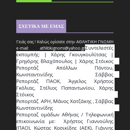
ΣΧΕΤΙΚΑ ΜΕ ΕΜΑΣ
Γειάς σας ! Καλώς ορίσατε στην ΑΘΛΗΤΙΚΗ ΓΝΩΜΗ
Συντ
ελεστές 
e-mail: athl
it
ikignomi@yahoo.gr
εκπομπής: | Χάρης Γκουγκουλίτσας | 
Γρηγόρης Βλαχόπουλος | Χάρης Στόικος                                                                                                                                     
Ρεπορτάζ Απόλλων Πόντου, 
Κωνσταντινίδης   Σάββας                                                                    
Ρεπορτάζ ΠΑΟΚ, Άγγελος Χρήστος 
Γκόλιας, Στέλιος Παπαντωνίου, Χάρης 
Στόικος                                                                        
Ρεπορτάζ  ΑΡΗ, Μάνος Χατζάκης , Σάββας 
Κωνσταντινίδης                                                                                                  
Ρεπορταζ ομάδων Αθήνας / Τηλεφωνική 
επικοινωνία με:  Χρήστος Γιαννούλης 
(ΠΑΟ), Κώστας Κοσικίδης (ΑΕΚ), Γιάννης 