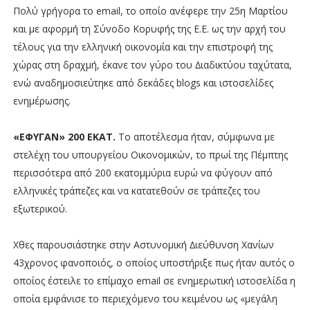
Πολύ γρήγορα το email, το οποίο ανέφερε την 25η Μαρτίου
και µε αφορµή τη Σύνοδο Κορυφής της Ε.Ε. ως την αρχή του
τέλους για την ελληνική οικονοµία και την επιστροφή της
χώρας στη δραχµή, έκανε τον γύρο του ∆ιαδικτύου ταχύτατα,
ενώ αναδηµοσιεύτηκε από δεκάδες blogs και ιστοσελίδες
ενηµέρωσης.
«ΕΦΥΓΑΝ» 200 ΕΚΑΤ.
Το αποτέλεσµα ήταν, σύµφωνα µε
στελέχη του υπουργείου Οικονοµικών, το πρωί της Πέµπτης
περισσότερα από 200 εκατοµµύρια ευρώ να φύγουν από
ελληνικές τράπεζες και να κατατεθούν σε τράπεζες του
εξωτερικού.
Χθες παρουσιάστηκε στην Αστυνοµική ∆ιεύθυνση Χανίων
43χρονος φανοποιός, ο οποίος υποστήριξε πως ήταν αυτός ο
οποίος έστειλε το επίµαχο email σε ενηµερωτική ιστοσελίδα η
οποία εµφάνισε το περιεχόµενο του κειµένου ως «µεγάλη