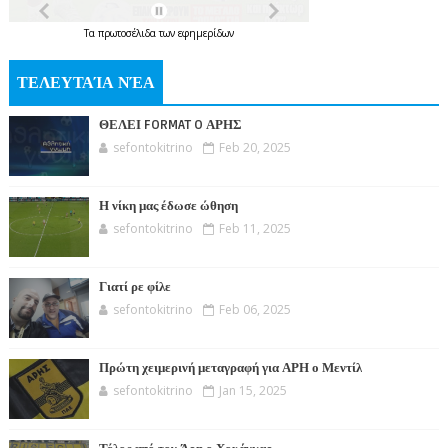
Τα
πρωτοσέλιδα
των
εφημερίδων
ΤΕΛΕΥΤΑΊΑ ΝΈΑ
ΘΕΛΕΙ FORMAT O ΑΡΗΣ
sefontokitrino
Feb 20, 2025
Η νίκη μας έδωσε ώθηση
sefontokitrino
Feb 11, 2025
Γιατί ρε φίλε
sefontokitrino
Feb 06, 2025
Πρώτη χειμερινή μεταγραφή για ΑΡΗ ο Μεντίλ
sefontokitrino
Jan 15, 2025