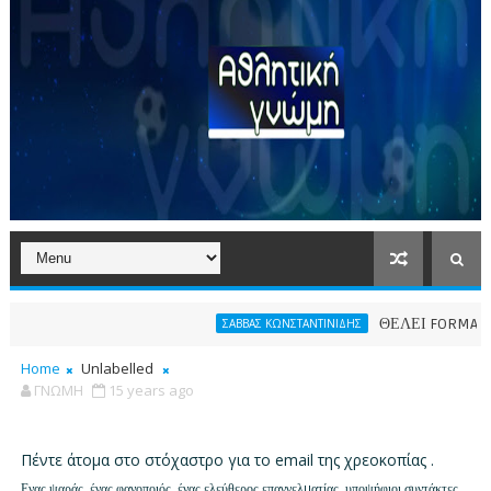
ΘΕΛΕΙ FORMAT O ΑΡΗΣ
ΣΑΒΒΑΣ ΚΩΝΣΤΑΝΤΙΝΙΔΗΣ
Home
Unlabelled
ΓΝΩΜΗ
15 years ago
Πέντε άτοµα στο στόχαστρο για το email της χρεοκοπίας .
Ενας ψαράς, ένας φανοποιός, ένας ελεύθερος επαγγελµατίας, υποψήφιοι συντάκτες