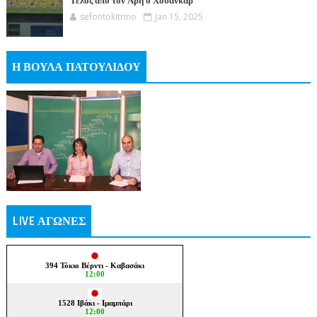
Τέλος από τον Άρη ο Χουάνκαρ
sefontokitrino
Jan 15, 2025
Η ΒΟΥΛΑ ΠΑΤΟΥΛΙΔΟΥ
LIVE ΑΓΩΝΕΣ