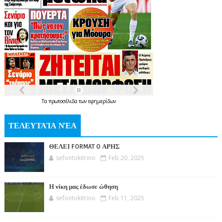
Τα
πρωτοσέλιδα
των
εφημερίδων
ΤΕΛΕΥΤΑΊΑ ΝΈΑ
ΘΕΛΕΙ FORMAT O ΑΡΗΣ
sefontokitrino
Feb 20, 2025
Η νίκη μας έδωσε ώθηση
sefontokitrino
Feb 11, 2025