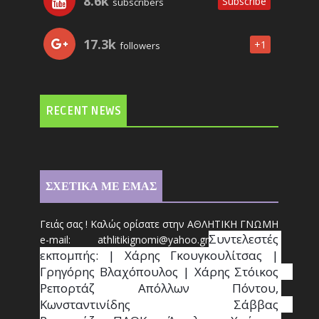
8.6k
Subscribe
subscribers
17.3k
+1
followers
RECENT NEWS
ΣΧΕΤΙΚΑ ΜΕ ΕΜΑΣ
Γειάς σας ! Καλώς ορίσατε στην ΑΘΛΗΤΙΚΗ ΓΝΩΜΗ
Συντ
ελεστές 
e-mail: athl
it
ikignomi@yahoo.gr
εκπομπής: | Χάρης Γκουγκουλίτσας | 
Γρηγόρης Βλαχόπουλος | Χάρης Στόικος                                                                                                                                     
Ρεπορτάζ Απόλλων Πόντου, 
Κωνσταντινίδης   Σάββας                                                                    