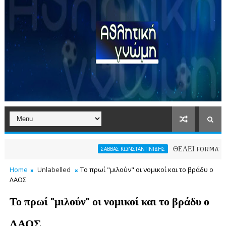
ΘΕΛΕΙ FORMAT O ΑΡΗΣ
ΣΑΒΒΑΣ ΚΩΝΣΤΑΝΤΙΝΙΔΗΣ
Home
Unlabelled
Το πρωί "μιλούν" οι νομικοί και το βράδυ ο
ΛΑΟΣ
Το πρωί "μιλούν" οι νομικοί και το βράδυ ο
ΛΑΟΣ