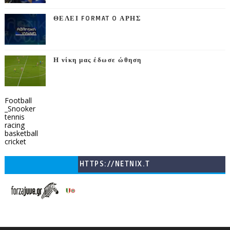
ΘΕΛΕΙ FORMAT O ΑΡΗΣ
Η νίκη μας έδωσε ώθηση
Football
_Snooker
tennis
racing
basketball
cricket
HTTPS://NETNIX.T
V/COUNTRIES/GR/
CHANNELS/GNOMI-
TV