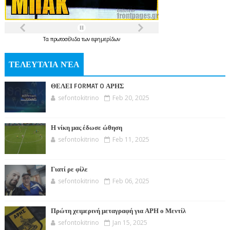
Τα
πρωτοσέλιδα
των
εφημερίδων
ΤΕΛΕΥΤΑΊΑ ΝΈΑ
ΘΕΛΕΙ FORMAT O ΑΡΗΣ
sefontokitrino
Feb 20, 2025
Η νίκη μας έδωσε ώθηση
sefontokitrino
Feb 11, 2025
Γιατί ρε φίλε
sefontokitrino
Feb 06, 2025
Πρώτη χειμερινή μεταγραφή για ΑΡΗ ο Μεντίλ
sefontokitrino
Jan 15, 2025