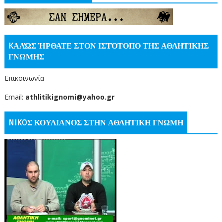
KΑΛΏΣ ΉΡΘΑΤΕ ΣΤΟΝ ΙΣΤΌΤΟΠΟ ΤΗΣ ΑΘΛΗΤΙΚΗΣ
ΓΝΩΜΗΣ
Επικοινωνία
Email:
athlitikignomi@yahoo.gr
NIKOΣ ΚΟΥΛΙΑΝΟΣ ΣΤΗΝ ΑΘΛΗΤΙΚΗ ΓΝΩΜΗ