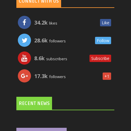
CONNECT WITH US
34.2k
Like
likes
28.6k
Follow
followers
8.6k
Subscribe
subscribers
17.3k
+1
followers
RECENT NEWS