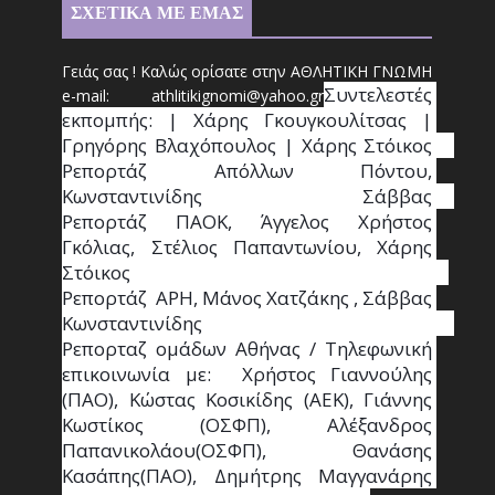
ΣΧΕΤΙΚΑ ΜΕ ΕΜΑΣ
Γειάς σας ! Καλώς ορίσατε στην ΑΘΛΗΤΙΚΗ ΓΝΩΜΗ
Συντ
ελεστές 
e-mail: athl
it
ikignomi@yahoo.gr
εκπομπής: | Χάρης Γκουγκουλίτσας | 
Γρηγόρης Βλαχόπουλος | Χάρης Στόικος                                                                                                                                     
Ρεπορτάζ Απόλλων Πόντου, 
Κωνσταντινίδης   Σάββας                                                                    
Ρεπορτάζ ΠΑΟΚ, Άγγελος Χρήστος 
Γκόλιας, Στέλιος Παπαντωνίου, Χάρης 
Στόικος                                                                        
Ρεπορτάζ  ΑΡΗ, Μάνος Χατζάκης , Σάββας 
Κωνσταντινίδης                                                                                                  
Ρεπορταζ ομάδων Αθήνας / Τηλεφωνική 
επικοινωνία με:  Χρήστος Γιαννούλης 
(ΠΑΟ), Κώστας Κοσικίδης (ΑΕΚ), Γιάννης 
Κωστίκος (ΟΣΦΠ), Αλέξανδρος 
Παπανικολάου(ΟΣΦΠ), Θανάσης 
Κασάπης(ΠΑΟ), Δημήτρης Μαγγανάρης 