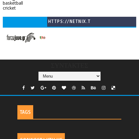
basketball
cricket
HTTPS://NETNIX.T
V/COUNTRIES/GR/
CHANNELS/GNOMI-
TV
ΣΥΝΤΑΚΤΕΣ
TAGS