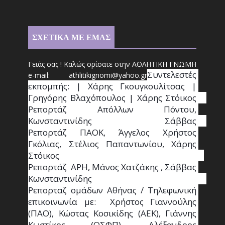
ΣΧΕΤΙΚΑ ΜΕ ΕΜΑΣ
Γειάς σας ! Καλώς ορίσατε στην ΑΘΛΗΤΙΚΗ ΓΝΩΜΗ
Συντ
ελεστές 
e-mail: athl
it
ikignomi@yahoo.gr
εκπομπής: | Χάρης Γκουγκουλίτσας | 
Γρηγόρης Βλαχόπουλος | Χάρης Στόικος                                                                                                                                     
Ρεπορτάζ Απόλλων Πόντου, 
Κωνσταντινίδης   Σάββας                                                                    
Ρεπορτάζ ΠΑΟΚ, Άγγελος Χρήστος 
Γκόλιας, Στέλιος Παπαντωνίου, Χάρης 
Στόικος                                                                        
Ρεπορτάζ  ΑΡΗ, Μάνος Χατζάκης , Σάββας 
Κωνσταντινίδης                                                                                                  
Ρεπορταζ ομάδων Αθήνας / Τηλεφωνική 
επικοινωνία με:  Χρήστος Γιαννούλης 
(ΠΑΟ), Κώστας Κοσικίδης (ΑΕΚ), Γιάννης 
Κωστίκος (ΟΣΦΠ), Αλέξανδρος 