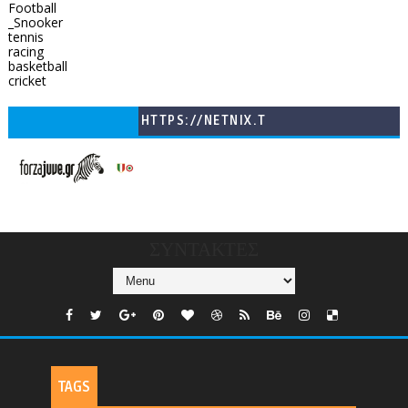
Football
_Snooker
tennis
racing
basketball
cricket
HTTPS://NETNIX.T
V/COUNTRIES/GR/
CHANNELS/GNOMI-
TV
ΣΥΝΤΑΚΤΕΣ
TAGS