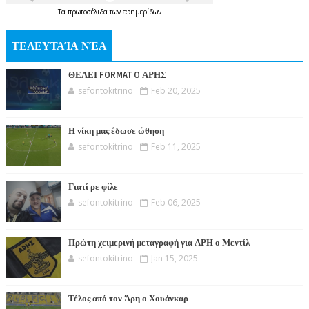
Τα
πρωτοσέλιδα
των
εφημερίδων
ΤΕΛΕΥΤΑΊΑ ΝΈΑ
ΘΕΛΕΙ FORMAT O ΑΡΗΣ
sefontokitrino
Feb 20, 2025
Η νίκη μας έδωσε ώθηση
sefontokitrino
Feb 11, 2025
Γιατί ρε φίλε
sefontokitrino
Feb 06, 2025
Πρώτη χειμερινή μεταγραφή για ΑΡΗ ο Μεντίλ
sefontokitrino
Jan 15, 2025
Τέλος από τον Άρη ο Χουάνκαρ