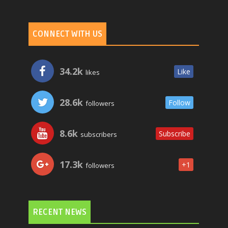
CONNECT WITH US
34.2k
Like
likes
28.6k
Follow
followers
8.6k
Subscribe
subscribers
17.3k
+1
followers
RECENT NEWS