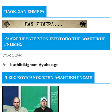
ΠΑΟΚ: ΣΑΝ ΣΗΜΕΡΑ
KΑΛΏΣ ΉΡΘΑΤΕ ΣΤΟΝ ΙΣΤΌΤΟΠΟ ΤΗΣ ΑΘΛΗΤΙΚΗΣ
ΓΝΩΜΗΣ
Επικοινωνία
Email:
athlitikignomi@yahoo.gr
NIKOΣ ΚΟΥΛΙΑΝΟΣ ΣΤΗΝ ΑΘΛΗΤΙΚΗ ΓΝΩΜΗ