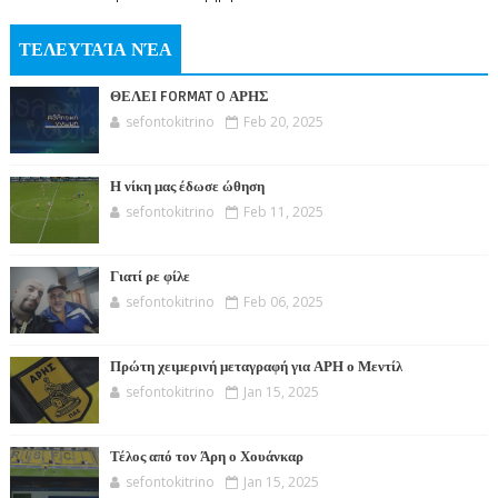
ΤΕΛΕΥΤΑΊΑ ΝΈΑ
ΘΕΛΕΙ FORMAT O ΑΡΗΣ
sefontokitrino
Feb 20, 2025
Η νίκη μας έδωσε ώθηση
sefontokitrino
Feb 11, 2025
Γιατί ρε φίλε
sefontokitrino
Feb 06, 2025
Πρώτη χειμερινή μεταγραφή για ΑΡΗ ο Μεντίλ
sefontokitrino
Jan 15, 2025
Τέλος από τον Άρη ο Χουάνκαρ
sefontokitrino
Jan 15, 2025