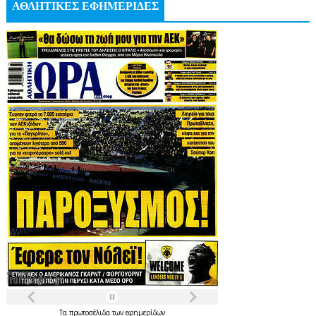
ΑΘΛΗΤΙΚΕΣ ΕΦΗΜΕΡΙΔΕΣ
Τα
πρωτοσέλιδα
των
εφημερίδων