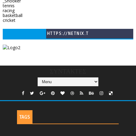
_Snooker
tennis
racing
basketball
cricket
HTTPS://NETNIX.T
V/COUNTRIES/GR/
CHANNELS/GNOMI-
TV
ΣΥΝΤΑΚΤΕΣ
TAGS