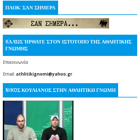
ΠΑΟΚ: ΣΑΝ ΣΗΜΕΡΑ
KΑΛΏΣ ΉΡΘΑΤΕ ΣΤΟΝ ΙΣΤΌΤΟΠΟ ΤΗΣ ΑΘΛΗΤΙΚΗΣ
ΓΝΩΜΗΣ
Επικοινωνία
Email:
athlitikignomi@yahoo.gr
NIKOΣ ΚΟΥΛΙΑΝΟΣ ΣΤΗΝ ΑΘΛΗΤΙΚΗ ΓΝΩΜΗ