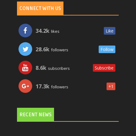
CONNECT WITH US
34.2k
Like
likes
28.6k
Follow
followers
8.6k
Subscribe
subscribers
17.3k
+1
followers
RECENT NEWS