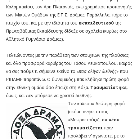
Καλαμπακίου, τον Άρη Πλατανιάς, ενώ χρημάτισε προπονητής
των Μικτών Ομάδων της Ε.Π.Σ. Δράμας. Παράλληλα, πήρε το
πτυχίο του, και με την ιδιότητα του
εκπαιδευτικού
της
Πρωτοβάθμιας Εκπαίδευσης δίδαξε σε σχολεία (κυρίως στο
Αθλητικό Γυμνάσιο Δράμας).
Τελειώνοντας με την παράθεση των στοιχείων της πλούσιας
και όλο προσφορά καριέρας του Τάσου Λευκόπουλου, καιρός
να σας πούμε τι σήμαινε εκείνο το «
παρ’ ολίγον διεθνής
» που
ΕΊΠΑΜΕ παραπάνω. Ο δυναμικός μπακ κλήθηκε πρώτη φορά
στην εθνική ομάδα όσο έπαιζε στη Δόξα.
Τραυματίστηκε
,
όμως, και δεν μπόρεσε να χριστεί διεθνής.
Τον κάλεσαν δεύτερη φορά
(ακόμη ανήκε στους
«Μαυραετούς»),
εκ νέου
τραυματίζεται
πριν
προλάβει ν’ αγωνιστεί με το