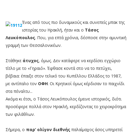
Ένας από τους πιο δυναμικούς και συνεπείς μπακ της
ιστορίας του Ηρακλή, ήταν και ο
Τάσος
Λευκόπουλος
. Που, για επτά χρόνια, δέσποσε στην αμυντική
γραμμή των Θεσσαλονικέων.
Στάθηκε
άτυχος
, όμως. Δεν κατάφερε να κερδίσει εγχώριο
τίτλο με το «Γηραιό». Έφθασε κοντά στο να το πετύχει,
βέβαια: έπαιξε στον τελικό του Κυπέλλου Ελλάδος το 1987,
με αντίπαλο τον
ΟΦΗ
. Οι Κρητικοί όμως κέρδισαν το παιχνίδι
στα πέναλτυ...
Ακόμα κι έτσι, ο Τάσος Λευκόπουλος έμεινε ιστορικός, διότι
προσέφερε πολλά στον Ηρακλή, κερδίζοντας το χειροκρότημα
των φιλάθλων.
Σήμερα, ο
παρ’ ολίγον διεθνής
παλαίμαχος άσος υπηρετεί