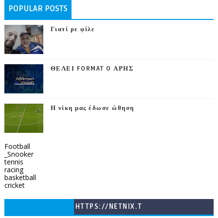
POPULAR POSTS
Γιατί ρε φίλε
ΘΕΛΕΙ FORMAT O ΑΡΗΣ
Η νίκη μας έδωσε ώθηση
Football
_Snooker
tennis
racing
basketball
cricket
HTTPS://NETNIX.T