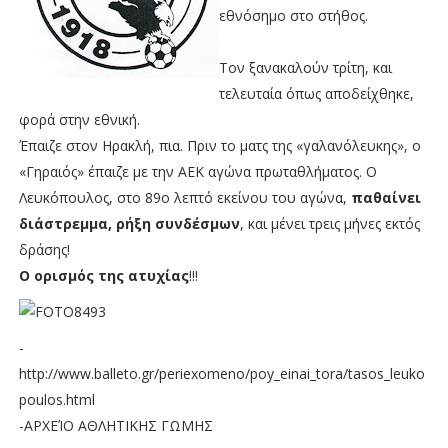
εθνόσημο στο στήθος.
Τον ξανακαλούν τρίτη, και
τελευταία όπως αποδείχθηκε,
φορά στην εθνική.
Έπαιζε στον Ηρακλή, πια. Πριν το ματς της «γαλανόλευκης», ο
«Γηραιός» έπαιζε με την ΑΕΚ αγώνα πρωταθλήματος. Ο
Λευκόπουλος, στο 89ο λεπτό εκείνου του αγώνα,
παθαίνει
διάστρεμμα, ρήξη συνδέσμων
, και μένει τρεις μήνες εκτός
δράσης!
Ο ορισμός της
ατυχίας
!!!
-
http://www.balleto.gr/periexomeno/poy_einai_tora/tasos_leuko
poulos.html
-ΑΡΧΕΊΟ ΑΘΛΗΤΙΚΗΣ ΓΩΜΗΣ