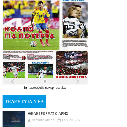
Τα
πρωτοσέλιδα
των
εφημερίδων
ΤΕΛΕΥΤΑΊΑ ΝΈΑ
ΘΕΛΕΙ FORMAT O ΑΡΗΣ
sefontokitrino
Feb 20, 2025