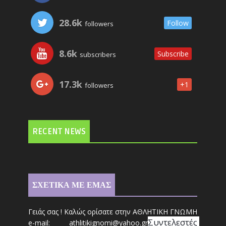
28.6k
Follow
followers
8.6k
Subscribe
subscribers
17.3k
+1
followers
RECENT NEWS
ΣΧΕΤΙΚΑ ΜΕ ΕΜΑΣ
Γειάς σας ! Καλώς ορίσατε στην ΑΘΛΗΤΙΚΗ ΓΝΩΜΗ
Συντ
ελεστές 
e-mail: athl
it
ikignomi@yahoo.gr