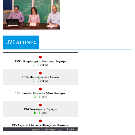
LIVE ΑΓΩΝΕΣ
powered by
Agones.gr
-
Stoixima