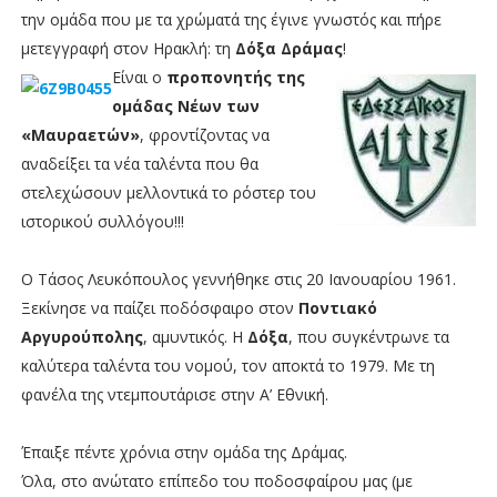
την ομάδα που με τα χρώματά της έγινε γνωστός και πήρε
μετεγγραφή στον Ηρακλή: τη
Δόξα Δράμας
!
Είναι ο
προπονητής της
ομάδας Νέων των
«Μαυραετών»
, φροντίζοντας να
αναδείξει τα νέα ταλέντα που θα
στελεχώσουν μελλοντικά το ρόστερ του
ιστορικού συλλόγου!!!
Ο Τάσος Λευκόπουλος γεννήθηκε στις 20 Ιανουαρίου 1961.
Ξεκίνησε να παίζει ποδόσφαιρο στον
Ποντιακό
Αργυρούπολης
, αμυντικός. Η
Δόξα
, που συγκέντρωνε τα
καλύτερα ταλέντα του νομού, τον αποκτά το 1979. Με τη
φανέλα της ντεμπουτάρισε στην Α’ Εθνική.
Έπαιξε πέντε χρόνια στην ομάδα της Δράμας.
Όλα, στο ανώτατο επίπεδο του ποδοσφαίρου μας (με