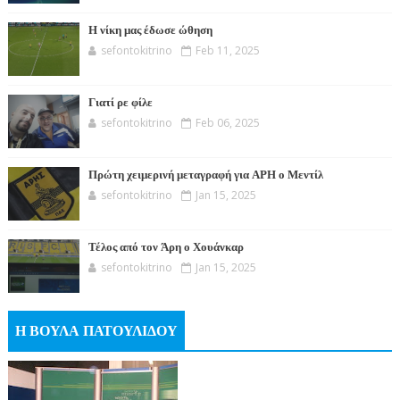
Η νίκη μας έδωσε ώθηση
sefontokitrino
Feb 11, 2025
Γιατί ρε φίλε
sefontokitrino
Feb 06, 2025
Πρώτη χειμερινή μεταγραφή για ΑΡΗ ο Μεντίλ
sefontokitrino
Jan 15, 2025
Τέλος από τον Άρη ο Χουάνκαρ
sefontokitrino
Jan 15, 2025
Η ΒΟΥΛΑ ΠΑΤΟΥΛΙΔΟΥ