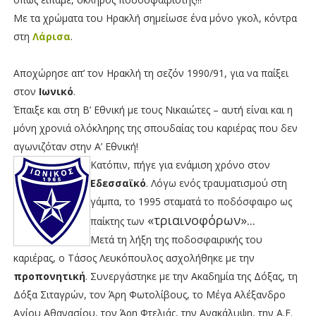
Με τα χρώματα του Ηρακλή σημείωσε ένα μόνο γκολ, κόντρα
στη
Λάρισα
.
Αποχώρησε απ’ τον Ηρακλή τη σεζόν 1990/91, για να παίξει
στον
Ιωνικό
.
Έπαιξε και στη Β’ Εθνική με τους Νικαιώτες – αυτή είναι και η
μόνη χρονιά ολόκληρης της σπουδαίας του καριέρας που δεν
αγωνιζόταν στην Α’ Εθνική!
Κατόπιν, πήγε για ενάμιση χρόνο στον
Εδεσσαϊκό
. Λόγω ενός τραυματισμού στη
γάμπα, το 1995 σταματά το ποδόσφαιρο ως
«τριαινοφόρων»...
παίκτης των
Μετά τη λήξη της ποδοσφαιρικής του
καριέρας, ο Τάσος Λευκόπουλος ασχολήθηκε με την
προπονητική
. Συνεργάστηκε με την Ακαδημία της Δόξας, τη
Δόξα Σιταγρών, τον Άρη Φωτολίβους, το Μέγα Αλέξανδρο
Αγίου Αθανασίου, τον Άρη Φτελιάς, την Ανακάλυψη, την Α.Ε.