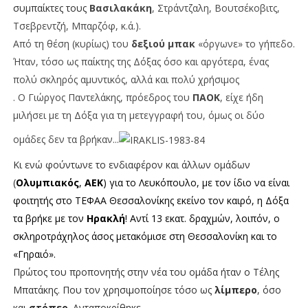
συμπαίκτες τους
Βασιλακάκη
, Στράντζαλη, Βουτσέκοβιτς,
Τσεβρεντζή, Μπαρζόφ, κ.ά.).
Από τη θέση (κυρίως) του
δεξιού μπακ
«όργωνε» το γήπεδο.
Ήταν, τόσο ως παίκτης της Δόξας όσο και αργότερα, ένας
πολύ σκληρός αμυντικός, αλλά και πολύ χρήσιμος
. Ο Γιώργος Παντελάκης, πρόεδρος του
ΠΑΟΚ
, είχε ήδη
μιλήσει με τη Δόξα για τη μετεγγραφή του, όμως οι δύο
ομάδες δεν τα βρήκαν...
Κι ενώ φούντωνε το ενδιαφέρον και άλλων ομάδων
(
Ολυμπιακός
,
ΑΕΚ
) για το Λευκόπουλο, με τον ίδιο να είναι
φοιτητής στο ΤΕΦΑΑ Θεσσαλονίκης εκείνο τον καιρό, η Δόξα
τα βρήκε με τον
Ηρακλή
! Αντί 13 εκατ. δραχμών, λοιπόν, ο
σκληροτράχηλος άσος μετακόμισε στη Θεσσαλονίκη και το
«Γηραιό».
Πρώτος του προπονητής στην νέα του ομάδα ήταν ο Τέλης
Μπατάκης. Που τον χρησιμοποίησε τόσο ως
λίμπερο
, όσο
και
στόπερ
. Ανταποκρίθηκε.